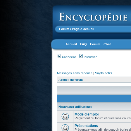
Forum
/ Page d’accueil
Accueil
FAQ
Forum
Chat
Connexion
Inscription
Messages sans réponse
|
Sujets actifs
Accueil du forum
Nouveaux utilisateurs
Mode d'emploi
Règlement du forum et questions coura
Présentations
Présentez-vous afin de pouvoir écrire d