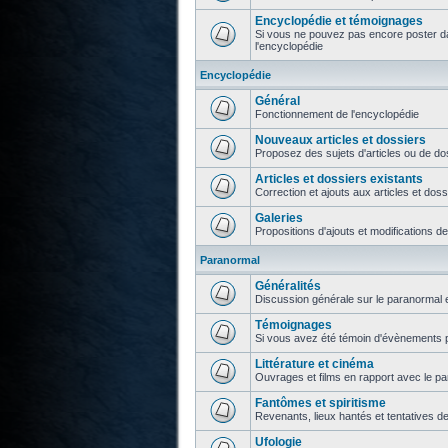
Encyclopédie et témoignages
Si vous ne pouvez pas encore poster da
l'encyclopédie
Encyclopédie
Général
Fonctionnement de l'encyclopédie
Nouveaux articles et dossiers
Proposez des sujets d'articles ou de do
Articles et dossiers existants
Correction et ajouts aux articles et doss
Galeries
Propositions d'ajouts et modifications d
Paranormal
Généralités
Discussion générale sur le paranormal e
Témoignages
Si vous avez été témoin d'évènements p
Littérature et cinéma
Ouvrages et films en rapport avec le p
Fantômes et spiritisme
Revenants, lieux hantés et tentatives d
Ufologie