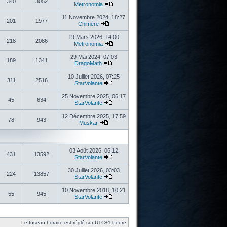
340
3052
Metronomia
11 Novembre 2024, 18:27
201
1977
Chimère
19 Mars 2026, 14:00
218
2086
Metronomia
29 Mai 2024, 07:03
189
1341
DragoMath
10 Juillet 2026, 07:25
311
2516
StarVolante
25 Novembre 2025, 06:17
45
634
StarVolante
12 Décembre 2025, 17:59
78
943
Muskar
03 Août 2026, 06:12
431
13592
StarVolante
30 Juillet 2026, 03:03
224
13857
StarVolante
10 Novembre 2018, 10:21
55
945
StarVolante
Le fuseau horaire est réglé sur UTC+1 heure