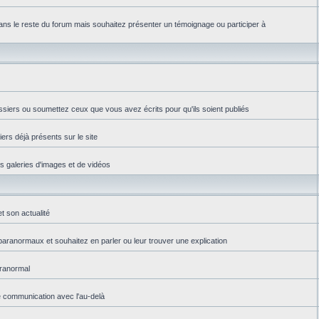
ns le reste du forum mais souhaitez présenter un témoignage ou participer à
ssiers ou soumettez ceux que vous avez écrits pour qu'ils soient publiés
iers déjà présents sur le site
es galeries d'images et de vidéos
t son actualité
aranormaux et souhaitez en parler ou leur trouver une explication
aranormal
e communication avec l'au-delà