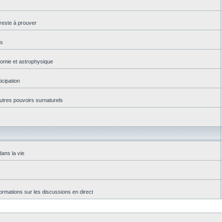
reste à prouver
es
onomie et astrophysique
icipation
autres pouvoirs surnaturels
dans la vie
rmations sur les discussions en direct