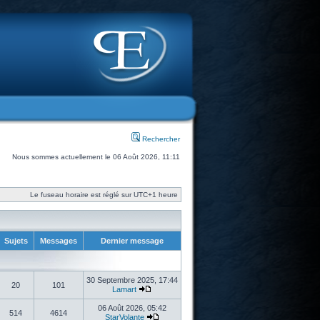
Rechercher
Nous sommes actuellement le 06 Août 2026, 11:11
Le fuseau horaire est réglé sur UTC+1 heure
Sujets
Messages
Dernier message
30 Septembre 2025, 17:44
20
101
Lamart
06 Août 2026, 05:42
514
4614
StarVolante