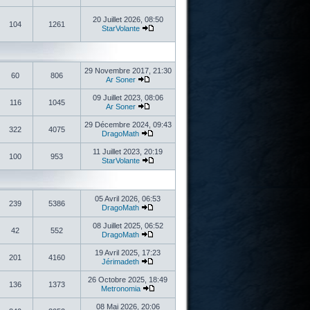
20 Juillet 2026, 08:50
104
1261
StarVolante
29 Novembre 2017, 21:30
60
806
Ar Soner
09 Juillet 2023, 08:06
116
1045
Ar Soner
29 Décembre 2024, 09:43
322
4075
DragoMath
11 Juillet 2023, 20:19
100
953
StarVolante
05 Avril 2026, 06:53
239
5386
DragoMath
08 Juillet 2025, 06:52
42
552
DragoMath
19 Avril 2025, 17:23
201
4160
Jérimadeth
26 Octobre 2025, 18:49
136
1373
Metronomia
08 Mai 2026, 20:06