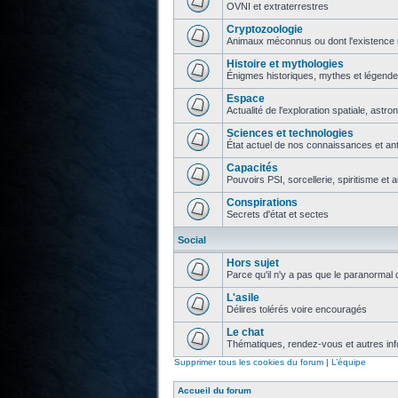
OVNI et extraterrestres
Cryptozoologie
Animaux méconnus ou dont l'existence 
Histoire et mythologies
Énigmes historiques, mythes et légend
Espace
Actualité de l'exploration spatiale, astr
Sciences et technologies
État actuel de nos connaissances et ant
Capacités
Pouvoirs PSI, sorcellerie, spiritisme et 
Conspirations
Secrets d'état et sectes
Social
Hors sujet
Parce qu'il n'y a pas que le paranormal 
L'asile
Délires tolérés voire encouragés
Le chat
Thématiques, rendez-vous et autres info
Supprimer tous les cookies du forum
|
L’équipe
Accueil du forum