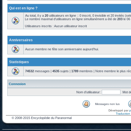
Qui est en ligne ?
Au total, il y a
20
utilisateurs en ligne :: 0 inscrit, 0 invisible et 20 invités (s
Le nombre maximal d’utilisateurs en ligne simultanément a été de
203
le 06
Utilisateurs inscrits : Aucun utilisateur inscrit
Anniversaires
Aucun membre ne fête son anniversaire aujourd’hui.
Statistiques
74532
messages |
4535
sujets |
1789
membres | Notre membre le plus réc
Connexion
Nom d’utilisateur:
Mot d
Messages non lus
Développé par
Traduction f
© 2008-2015 Encyclopédie du Paranormal