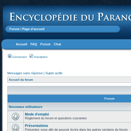
Forum
/ Page d’accueil
Accueil
FAQ
Forum
Chat
Connexion
Inscription
Messages sans réponse
|
Sujets actifs
Accueil du forum
Forum
Nouveaux utilisateurs
Mode d'emploi
Règlement du forum et questions courantes
Présentations
Présentez-vous afin de pouvoir écrire dans les autres sections du forum.