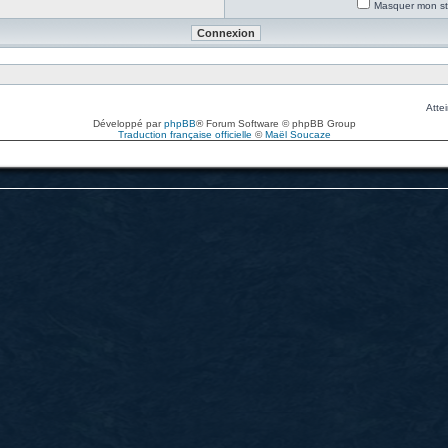
Masquer mon sta
Attei
Développé par
phpBB
® Forum Software © phpBB Group
Traduction française officielle
©
Maël Soucaze