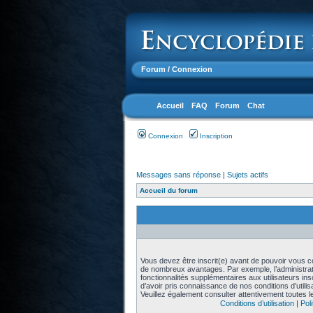
Forum
/ Connexion
Accueil
FAQ
Forum
Chat
Connexion
Inscription
Messages sans réponse
|
Sujets actifs
Accueil du forum
Vous devez être inscrit(e) avant de pouvoir vous con
de nombreux avantages. Par exemple, l’administra
fonctionnalités supplémentaires aux utilisateurs in
d’avoir pris connaissance de nos conditions d’utilisat
Veuillez également consulter attentivement toutes l
Conditions d’utilisation
|
Poli