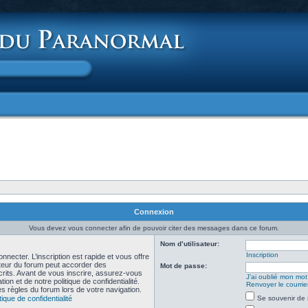
Connexion
Vous devez vous connecter afin de pouvoir citer des messages dans ce forum.
Nom d’utilisateur:
Inscription
necter. L’inscription est rapide et vous offre
teur du forum peut accorder des
Mot de passe:
scrits. Avant de vous inscrire, assurez-vous
J’ai oublié mon mo
ion et de notre politique de confidentialité.
Renvoyer le courrier
es règles du forum lors de votre navigation.
tique de confidentialité
Se souvenir de 