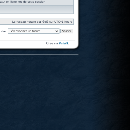
tut en ligne lors de cette session
Le fuseau horaire est réglé sur UTC+1 heure
ndre:
Créé via
PmWiki