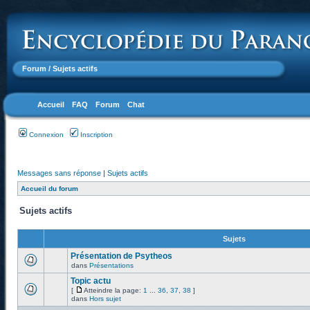
Forum
/ Sujets actifs
Accueil
FAQ
Forum
Chat
Connexion
Inscription
Messages sans réponse
|
Sujets actifs
Accueil du forum
Sujets actifs
Sujets
Présentation de Psytheos
dans
Présentations
Topic actu
[
Atteindre la page:
1
...
36
,
37
,
38
]
dans
Hors sujet