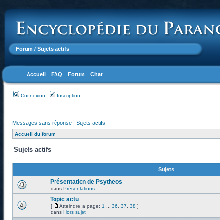
Forum
/ Sujets actifs
Accueil
FAQ
Forum
Chat
Connexion
Inscription
Messages sans réponse
|
Sujets actifs
Accueil du forum
Sujets actifs
Sujets
Présentation de Psytheos
dans
Présentations
Topic actu
[
Atteindre la page:
1
...
36
,
37
,
38
]
dans
Hors sujet