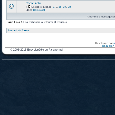
Topic actu
[
Atteindre la page:
1
...
36
,
37
,
38
]
dans
Hors sujet
Afficher les messages p
Page
1
sur
1
[ La recherche a retourné 3 résultats ]
Accueil du forum
Développé par
Traduction f
© 2008-2015 Encyclopédie du Paranormal