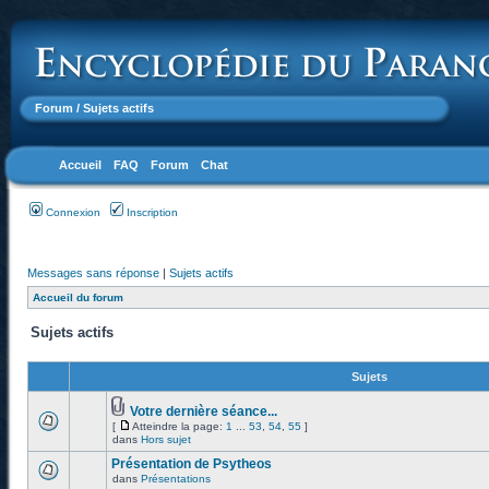
Forum
/ Sujets actifs
Accueil
FAQ
Forum
Chat
Connexion
Inscription
Messages sans réponse
|
Sujets actifs
Accueil du forum
Sujets actifs
Sujets
Votre dernière séance...
[
Atteindre la page:
1
...
53
,
54
,
55
]
dans
Hors sujet
Présentation de Psytheos
dans
Présentations