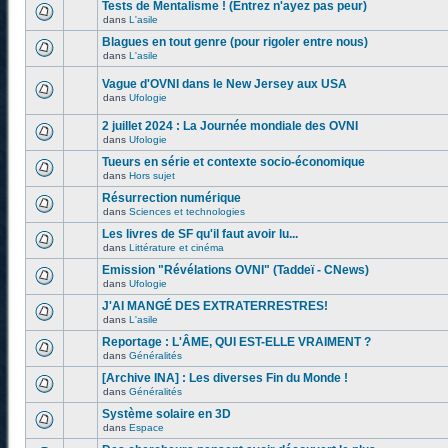
Tests de Mentalisme ! (Entrez n'ayez pas peur)
dans
L'asile
Blagues en tout genre (pour rigoler entre nous)
dans
L'asile
Vague d'OVNI dans le New Jersey aux USA
dans
Ufologie
2 juillet 2024 : La Journée mondiale des OVNI
dans
Ufologie
Tueurs en série et contexte socio-économique
dans
Hors sujet
Résurrection numérique
dans
Sciences et technologies
Les livres de SF qu'il faut avoir lu...
dans
Littérature et cinéma
Emission "Révélations OVNI" (Taddeï - CNews)
dans
Ufologie
J'AI MANGÉ DES EXTRATERRESTRES!
dans
L'asile
Reportage : L'ÂME, QUI EST-ELLE VRAIMENT ?
dans
Généralités
[Archive INA] : Les diverses Fin du Monde !
dans
Généralités
Système solaire en 3D
dans
Espace