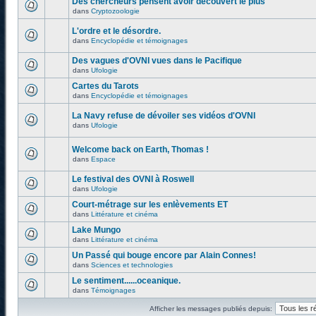
Des chercheurs pensent avoir découvert le plus
dans
Cryptozoologie
L'ordre et le désordre.
dans
Encyclopédie et témoignages
Des vagues d'OVNI vues dans le Pacifique
dans
Ufologie
Cartes du Tarots
dans
Encyclopédie et témoignages
La Navy refuse de dévoiler ses vidéos d'OVNI
dans
Ufologie
Welcome back on Earth, Thomas !
dans
Espace
Le festival des OVNI à Roswell
dans
Ufologie
Court-métrage sur les enlèvements ET
dans
Littérature et cinéma
Lake Mungo
dans
Littérature et cinéma
Un Passé qui bouge encore par Alain Connes!
dans
Sciences et technologies
Le sentiment......oceanique.
dans
Témoignages
Afficher les messages publiés depuis: