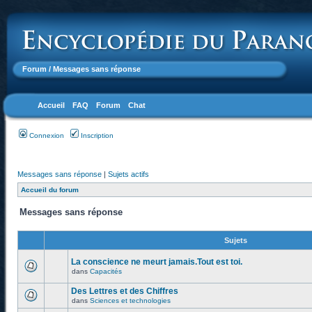
Forum
/ Messages sans réponse
Accueil
FAQ
Forum
Chat
Connexion
Inscription
Messages sans réponse
|
Sujets actifs
Accueil du forum
Messages sans réponse
Sujets
La conscience ne meurt jamais.Tout est toi.
dans
Capacités
Des Lettres et des Chiffres
dans
Sciences et technologies