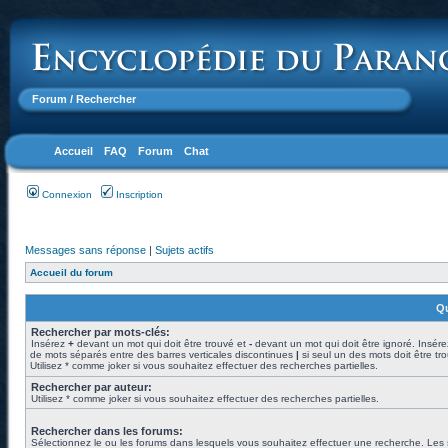
Forum
/ Rechercher
Accueil
FAQ
Forum
Chat
Connexion
Inscription
Messages sans réponse
|
Sujets actifs
Accueil du forum
Qu
Rechercher par mots-clés:
Insérez
+
devant un mot qui doit être trouvé et
-
devant un mot qui doit être ignoré. Insére
de mots séparés entre des barres verticales discontinues
|
si seul un des mots doit être tr
Utilisez * comme joker si vous souhaitez effectuer des recherches partielles.
Rechercher par auteur:
Utilisez * comme joker si vous souhaitez effectuer des recherches partielles.
Rechercher dans les forums:
Sélectionnez le ou les forums dans lesquels vous souhaitez effectuer une recherche. Les