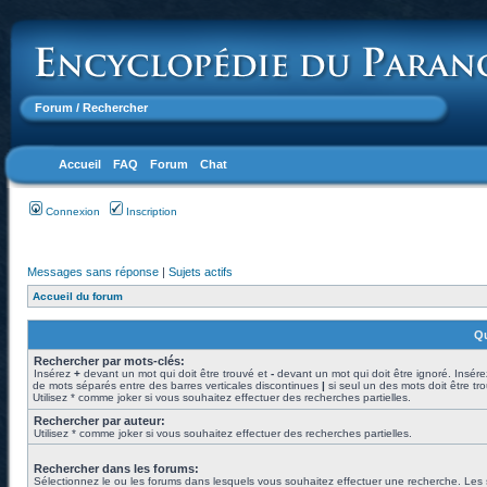
Forum
/ Rechercher
Accueil
FAQ
Forum
Chat
Connexion
Inscription
Messages sans réponse
|
Sujets actifs
Accueil du forum
Qu
Rechercher par mots-clés:
Insérez
+
devant un mot qui doit être trouvé et
-
devant un mot qui doit être ignoré. Insére
de mots séparés entre des barres verticales discontinues
|
si seul un des mots doit être tr
Utilisez * comme joker si vous souhaitez effectuer des recherches partielles.
Rechercher par auteur:
Utilisez * comme joker si vous souhaitez effectuer des recherches partielles.
Rechercher dans les forums:
Sélectionnez le ou les forums dans lesquels vous souhaitez effectuer une recherche. Les