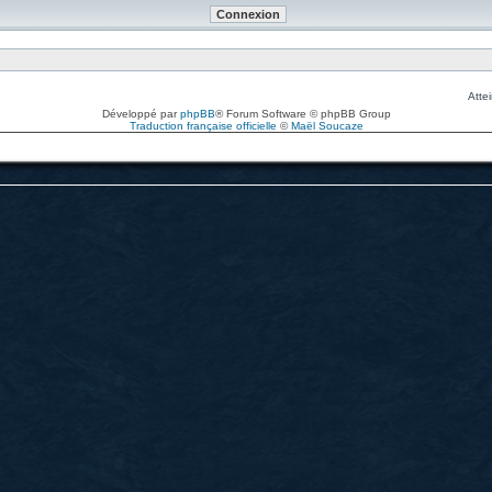
Attei
Développé par
phpBB
® Forum Software © phpBB Group
Traduction française officielle
©
Maël Soucaze