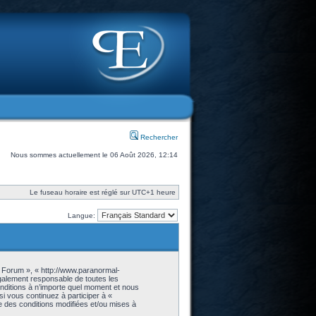
Rechercher
Nous sommes actuellement le 06 Août 2026, 12:14
Le fuseau horaire est réglé sur UTC+1 heure
Langue:
- Forum », « http://www.paranormal-
galement responsable de toutes les
onditions à n’importe quel moment et nous
i vous continuez à participer à «
 des conditions modifiées et/ou mises à