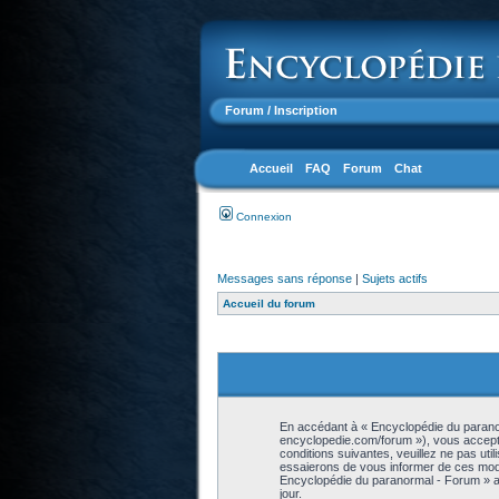
Forum
/ Inscription
Accueil
FAQ
Forum
Chat
Connexion
Messages sans réponse
|
Sujets actifs
Accueil du forum
En accédant à « Encyclopédie du paranor
encyclopedie.com/forum »), vous accepte
conditions suivantes, veuillez ne pas ut
essaierons de vous informer de ces modif
Encyclopédie du paranormal - Forum » ap
jour.