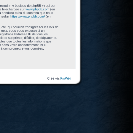
imited », « équipes de phpBB ») qui est
re téléchargée sur
www.phpbb.com
(en
 la conduite et/ou du contenu que nous
nsulter
https://www.phpbb.com/
(en
tc. qui pourrait transgresser les lois de
as cela, vous vous exposez à un
gistrons l’adresse IP de tous les
t de supprimer, d’éditer, de déplacer ou
eptez que toutes les informations que
ie sans votre consentement, ni «
nt à compromettre vos données.
Créé via
PmWiki