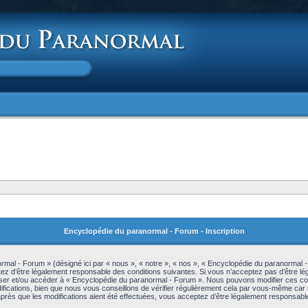
Encyclopédie du paranormal - Forum - Inscription
mal - Forum » (désigné ici par « nous », « notre », « nos », « Encyclopédie du paranormal 
z d’être légalement responsable des conditions suivantes. Si vous n’acceptez pas d’être lé
iliser et/ou accéder à « Encyclopédie du paranormal - Forum ». Nous pouvons modifier ces c
ications, bien que nous vous conseillons de vérifier régulièrement cela par vous-même car s
rès que les modifications aient été effectuées, vous acceptez d’être légalement responsable