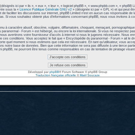
signés ici par « ils », « eux », « leur », « logiciel phpBB », « www.phpbb.com », « phpBB L
arée sous la «
Licence Publique Générale GNU v2
» (désignée ici par « GPL ») et qui peut êt
ut de faciliter les discussions sur internet, phpBB Limited n’est en aucun cas responsable de
s. Si vous souhaitez obtenir plus d’informations concernant phpBB, nous vous invitons à co
u à caractère abusif, obscène, vulgaire, diffamatoire, choquant, menaçant, pornographique, e
u paranormal - Forum » est hébergé, ou encore la loi internationale. Si vous ne respectez p
us avertirons votre fournisseur d’accès à internet si nous le jugeons nécessaire. Nous enre
 ces conditions. Vous acceptez le fait que « Encyclopédie du paranormal - Forum » ait le droi
mporte quel moment si nous estimons que cela est nécessaire. En tant qu’utilisateur, vous acc
ns notre base de données. Bien que cette information ne sera pas diffusée à une tierce part
ni phpBB, ne pourront être tenus comme responsables en cas de tentative de piratage visa
Développé par
phpBB
® Forum Software © phpBB Group
Traduction française officielle
©
Maël Soucaze