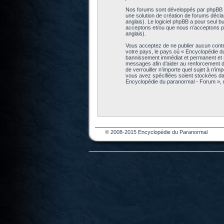
Nos forums sont développés par phpBB (dé
une solution de création de forums décl
anglais). Le logiciel phpBB a pour seul b
acceptons et/ou que nous n’acceptons pa
anglais).
Vous acceptez de ne publier aucun conten
votre pays, le pays où « Encyclopédie d
bannissement immédiat et permanent et no
messages afin d’aider au renforcement de
de verrouiller n’importe quel sujet à n’i
vous avez spécifiées soient stockées da
Encyclopédie du paranormal - Forum », 
© 2008-2015 Encyclopédie du Paranormal