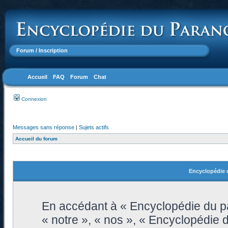
Forum
/ Inscription
Accueil
FAQ
Forum
Chat
Connexion
Messages sans réponse
|
Sujets actifs
Accueil du forum
Encyclopédie d
En accédant à « Encyclopédie du pa
« notre », « nos », « Encyclopédie 