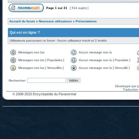
Page
1
sur
21
[ 514 sujets ]
Accueil du forum
»
Nouveaux utilisateurs
»
Présentations
Qui est en ligne ?
Utilisateurs parcourant ce forum : Aucun utilisateur inscrit et 2 invités
Messages non lus
Aucun message non lu
Messages non lus [ Populaires ]
Aucun message non lu [ Populaire ]
Messages non lus [ Verrouillés ]
Aucun message non lu [ Verrouillé ]
Rechercher:
Développé par
Traduction f
© 2008-2015 Encyclopédie du Paranormal