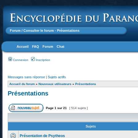
Forum
/ Consulter le forum - Présentations
Accueil
FAQ
Forum
Chat
Connexion
Inscription
Messages sans réponse
|
Sujets actifs
Accueil du forum
»
Nouveaux utilisateurs
»
Présentations
Présentations
Page
1
sur
21
[ 514 sujets ]
Sujets
Présentation de Psytheos