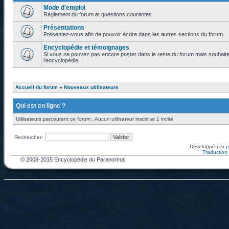
Mode d'emploi
Règlement du forum et questions courantes
Présentations
Présentez-vous afin de pouvoir écrire dans les autres sections du forum.
Encyclopédie et témoignages
Si vous ne pouvez pas encore poster dans le reste du forum mais souhaite
l'encyclopédie
Accueil du forum
»
Nouveaux utilisateurs
Qui est en ligne ?
Utilisateurs parcourant ce forum : Aucun utilisateur inscrit et 1 invité
Rechercher:
Développé par
Traduction f
© 2008-2015 Encyclopédie du Paranormal