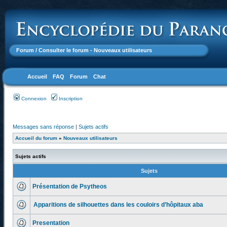
Forum
/ Consulter le forum - Nouveaux utilisateurs
Accueil
FAQ
Forum
Chat
Connexion
Inscription
Messages sans réponse
|
Sujets actifs
Accueil du forum
»
Nouveaux utilisateurs
Sujets actifs
Sujets
Présentation de Psytheos
Apparitions de silhouettes dans les couloirs d’hôpitaux aba
Presentation