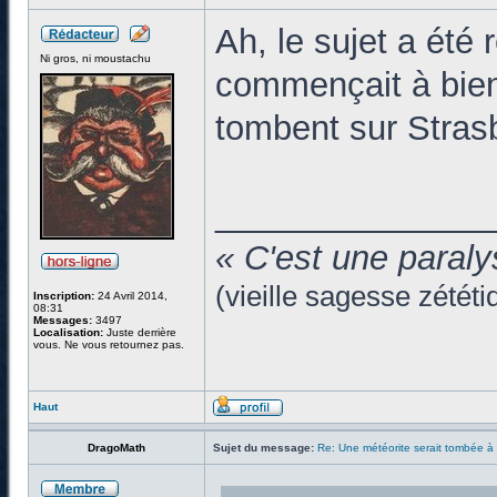
Ah, le sujet a été
Ni gros, ni moustachu
commençait à bien 
tombent sur Stra
______________
« C'est une paraly
(vieille sagesse zététi
Inscription:
24 Avril 2014,
08:31
Messages:
3497
Localisation:
Juste derrière
vous. Ne vous retournez pas.
Haut
DragoMath
Sujet du message:
Re: Une météorite serait tombée à