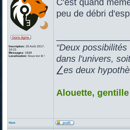
C'est quand même b
peu de débri d'espa
______________
“Deux possibilités
Inscription:
16 Août 2017,
10:21
Messages:
1848
dans l'univers, so
Localisation:
Sous ton lit !
⎳es deux hypothès
Alouette, gentill
Haut