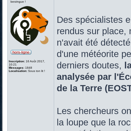
berzingue !
Des spécialistes e
rendus sur place,
n'avait été détecté
d'une météorite pe
Inscription:
16 Août 2017,
derniers doutes,
l
10:21
Messages:
1848
Localisation:
Sous ton lit !
analysée par l'É
de la Terre (EOST
Les chercheurs on
la loupe que la ro