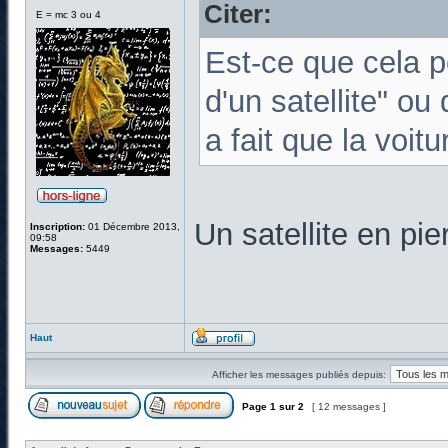
Citer:
E = mc 3 ou 4
Est-ce que cela p
d'un satellite" ou
a fait que la voi
Un satellite en pi
Inscription:
01 Décembre 2013,
09:58
Messages:
5449
Haut
Afficher les messages publiés depuis:
Page
1
sur
2
[ 12 messages ]