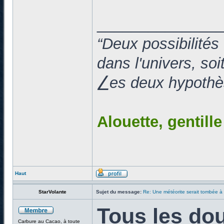
______________
“Deux possibilités
dans l'univers, so
⎳es deux hypothès
Alouette, gentill
Haut
StarVolante
Sujet du message:
Re: Une météorite serait tombée à
Tous les dou
Carbure au Cacao, à toute