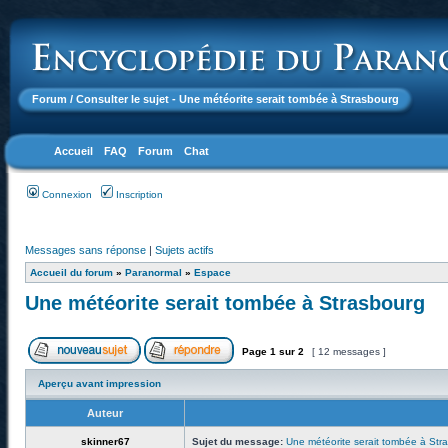
Forum
/ Consulter le sujet - Une météorite serait tombée à Strasbourg
Accueil
FAQ
Forum
Chat
Connexion
Inscription
Messages sans réponse
|
Sujets actifs
Accueil du forum
»
Paranormal
»
Espace
Une météorite serait tombée à Strasbourg
Page
1
sur
2
[ 12 messages ]
Aperçu avant impression
Auteur
skinner67
Sujet du message:
Une météorite serait tombée à Str