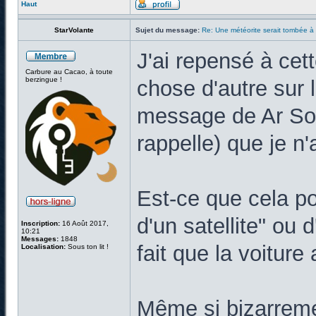
Haut
StarVolante
Sujet du message:
Re: Une météorite serait tombée à
J'ai repensé à cet
Carbure au Cacao, à toute
berzingue !
chose d'autre sur l
message de Ar Sone
rappelle) que je n'a
Est-ce que cela po
d'un satellite" ou 
Inscription:
16 Août 2017,
10:21
Messages:
1848
fait que la voitur
Localisation:
Sous ton lit !
Même si bizarremen