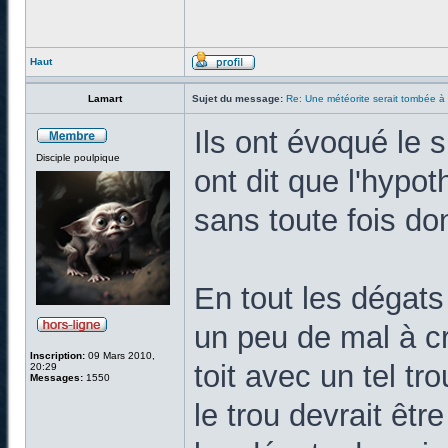
Haut
Lamart
Sujet du message:
Re: Une météorite serait tombée à
Ils ont évoqué le s
Disciple poulpique
ont dit que l'hypo
sans toute fois do
En tout les dégats
un peu de mal à cr
Inscription:
09 Mars 2010,
toit avec un tel tro
20:29
Messages:
1550
le trou devrait être