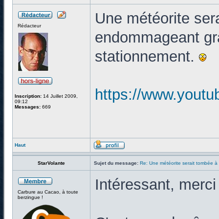
Une météorite ser
Rédacteur
endommageant gra
stationnement.
https://www.yout
Inscription:
14 Juillet 2009,
09:12
Messages:
669
Haut
StarVolante
Sujet du message:
Re: Une météorite serait tombée à
Intéressant, merci 
Carbure au Cacao, à toute
berzingue !