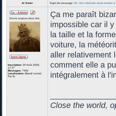
Ar Soner
Sujet du message:
Re: Une météorite serait tombée à
Ça me paraît bizar
Sonne toujours deux fois
impossible car il 
la taille et la form
voiture, la météori
aller relativement
comment elle a pu 
Inscription:
05 Août 2008,
17:27
Messages:
7492
intégralement à l'
Localisation:
Massif central.
Par là.
______________
Close the world, o