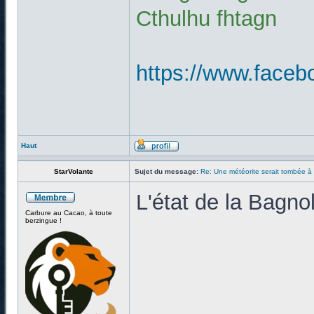
Cthulhu fhtagn
https://www.faceb
Haut
StarVolante
Sujet du message:
Re: Une météorite serait tombée à
L'état de la Bagno
Carbure au Cacao, à toute
berzingue !