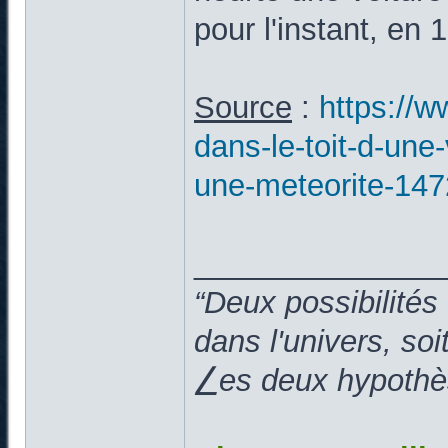
pour l'instant, en 
Source
:
https://ww
dans-le-toit-d-une
une-meteorite-14
______________
“Deux possibilités
dans l'univers, so
⎳es deux hypothès