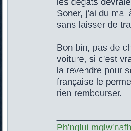
les dégats devrai
Soner, j'ai du mal 
sans laisser de t
Bon bin, pas de ch
voiture, si c'est v
la revendre pour se
française le perme
rien rembourser.
______________
Ph'nglui mglw'naf