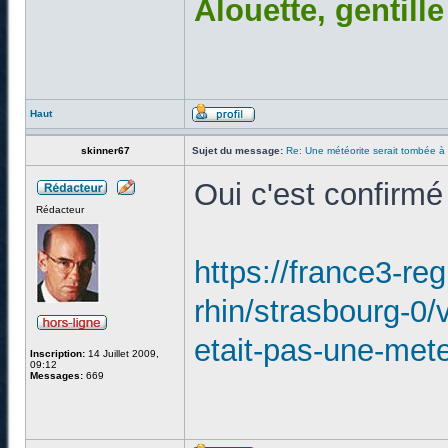
Alouette, gentill
Haut
skinner67
Sujet du message:
Re: Une météorite serait tombée à
Oui c'est confirmé
Rédacteur
https://france3-reg
rhin/strasbourg-0/
etait-pas-une-met
Inscription:
14 Juillet 2009,
09:12
Messages:
669