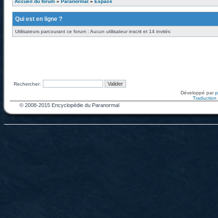
Accueil du forum
»
Paranormal
»
Espace
Qui est en ligne ?
Utilisateurs parcourant ce forum : Aucun utilisateur inscrit et 14 invités
Rechercher:
Développé par
Traduction f
© 2008-2015 Encyclopédie du Paranormal