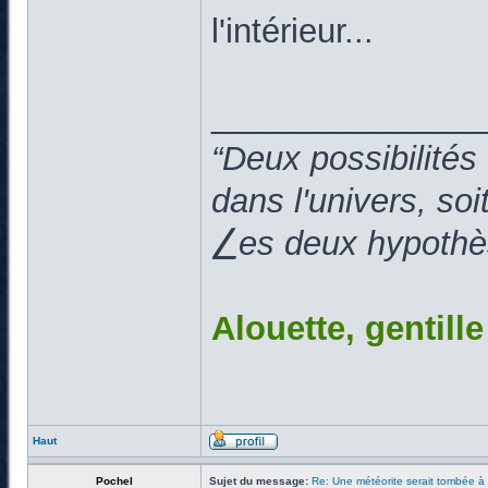
l'intérieur...
______________
“Deux possibilités
dans l'univers, so
⎳es deux hypothès
Alouette, gentill
Haut
Pochel
Sujet du message:
Re: Une météorite serait tombée à