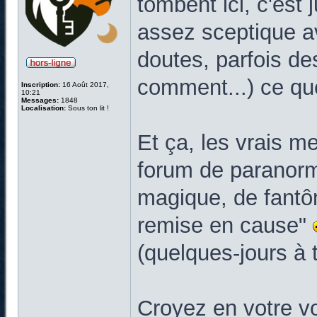
tombent ici, c'est
assez sceptique a
doutes, parfois des
comment...) ce que 
Inscription:
16 Août 2017,
10:21
Messages:
1848
Localisation:
Sous ton lit !
Et ça, les vrais m
forum de paranorma
magique, de fantôm
remise en cause"
(quelques-jours à t
Croyez en votre v