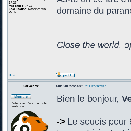
17:27
Messages:
7492
domaine du paran
Localisation:
Massif central.
Par là.
______________
Close the world, o
Haut
StarVolante
Sujet du message:
Re: Présentation
Bien le bonjour,
Ve
Carbure au Cacao, à toute
berzingue !
->
Le soucis pour 