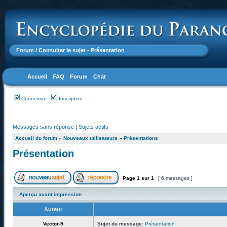
Forum
/ Consulter le sujet - Présentation
Accueil
FAQ
Forum
Chat
Connexion
Inscription
Messages sans réponse
|
Sujets actifs
Accueil du forum
»
Nouveaux utilisateurs
»
Présentations
Présentation
Page
1
sur
1
[ 6 messages ]
Aperçu avant impression
Auteur
Vector-9
Sujet du message:
Présentation