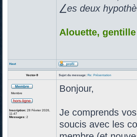
⎳es deux hypothès
Alouette, gentill
Haut
Vector-9
Sujet du message:
Re: Présentation
Bonjour,
Membre
Je comprends vos
Inscription:
28 Février 2026,
11:47
Messages:
2
soucis avec les c
membre (et nouvea