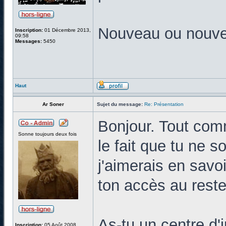
Nouveau ou nouve
Inscription:
01 Décembre 2013,
09:58
Messages:
5450
Haut
Ar Soner
Sujet du message:
Re: Présentation
Bonjour. Tout com
Sonne toujours deux fois
le fait que tu ne 
j'aimerais en savoi
ton accès au reste
As-tu un centre d'i
Inscription:
05 Août 2008,