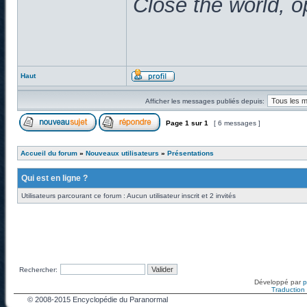
Close the world, o
Haut
Afficher les messages publiés depuis:
Page
1
sur
1
[ 6 messages ]
Accueil du forum
»
Nouveaux utilisateurs
»
Présentations
Qui est en ligne ?
Utilisateurs parcourant ce forum : Aucun utilisateur inscrit et 2 invités
Rechercher:
Développé par
Traduction f
© 2008-2015 Encyclopédie du Paranormal