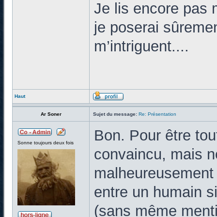
Je lis encore pas 
je poserai sûremen
m’intriguent....
Haut
Ar Soner
Sujet du message:
Re: Présentation
Bon. Pour être tout
Sonne toujours deux fois
convaincu, mais n
malheureusement pl
entre un humain s
(sans même mentio