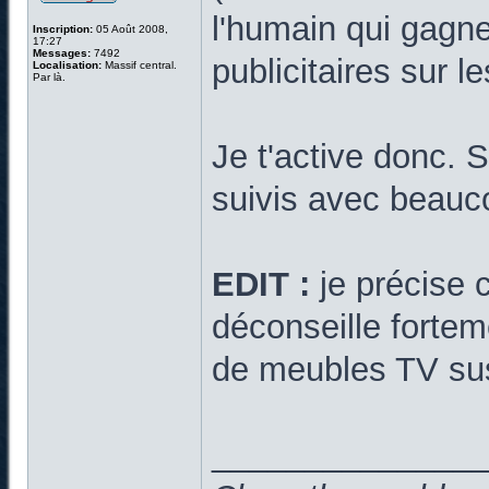
l'humain qui gagn
Inscription:
05 Août 2008,
17:27
Messages:
7492
publicitaires sur l
Localisation:
Massif central.
Par là.
Je t'active donc. 
suivis avec beauc
EDIT :
je précise c
déconseille forte
de meubles TV s
______________