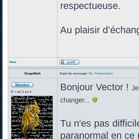
respectueuse.
Au plaisir d’échan
Haut
DragoMath
Sujet du message:
Re: Présentation
Bonjour Vector !
Je
E = mc 3 ou 4
changer...
Tu n'es pas diffic
paranormal en ce 