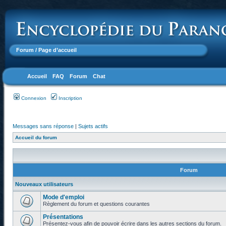
Forum
/ Page d’accueil
Accueil
FAQ
Forum
Chat
Connexion
Inscription
Messages sans réponse
|
Sujets actifs
Accueil du forum
Forum
Nouveaux utilisateurs
Mode d'emploi
Règlement du forum et questions courantes
Présentations
Présentez-vous afin de pouvoir écrire dans les autres sections du forum.