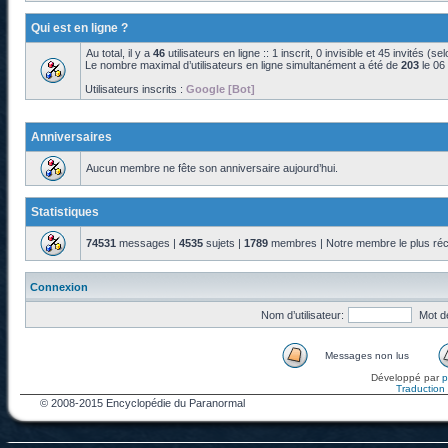
Qui est en ligne ?
Au total, il y a
46
utilisateurs en ligne :: 1 inscrit, 0 invisible et 45 invités (s
Le nombre maximal d’utilisateurs en ligne simultanément a été de
203
le 06
Utilisateurs inscrits :
Google [Bot]
Anniversaires
Aucun membre ne fête son anniversaire aujourd’hui.
Statistiques
74531
messages |
4535
sujets |
1789
membres | Notre membre le plus réc
Connexion
Nom d’utilisateur:
Mot d
Messages non lus
Développé par
Traduction f
© 2008-2015 Encyclopédie du Paranormal