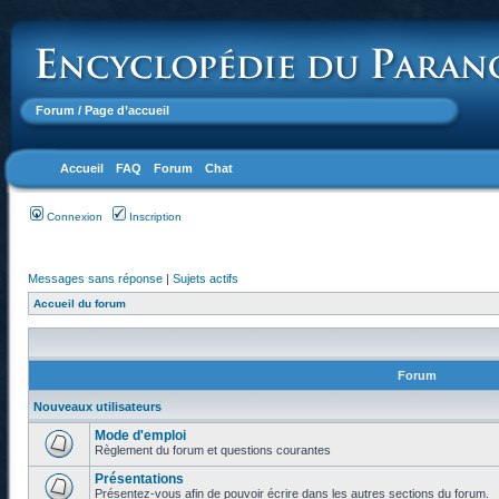
Forum
/ Page d’accueil
Accueil
FAQ
Forum
Chat
Connexion
Inscription
Messages sans réponse
|
Sujets actifs
Accueil du forum
Forum
Nouveaux utilisateurs
Mode d'emploi
Règlement du forum et questions courantes
Présentations
Présentez-vous afin de pouvoir écrire dans les autres sections du forum.