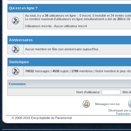
Qui est en ligne ?
Au total, il y a
34
utilisateurs en ligne :: 0 inscrit, 0 invisible et 34 invités (s
Le nombre maximal d’utilisateurs en ligne simultanément a été de
203
le 06
Utilisateurs inscrits : Aucun utilisateur inscrit
Anniversaires
Aucun membre ne fête son anniversaire aujourd’hui.
Statistiques
74532
messages |
4535
sujets |
1789
membres | Notre membre le plus réc
Connexion
Nom d’utilisateur:
Mot d
Messages non lus
Développé par
Traduction f
© 2008-2015 Encyclopédie du Paranormal