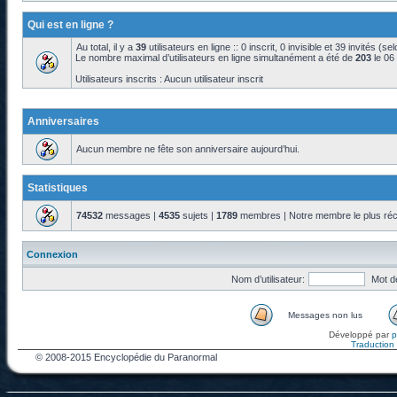
Qui est en ligne ?
Au total, il y a
39
utilisateurs en ligne :: 0 inscrit, 0 invisible et 39 invités (s
Le nombre maximal d’utilisateurs en ligne simultanément a été de
203
le 06
Utilisateurs inscrits : Aucun utilisateur inscrit
Anniversaires
Aucun membre ne fête son anniversaire aujourd’hui.
Statistiques
74532
messages |
4535
sujets |
1789
membres | Notre membre le plus réc
Connexion
Nom d’utilisateur:
Mot d
Messages non lus
Développé par
Traduction f
© 2008-2015 Encyclopédie du Paranormal