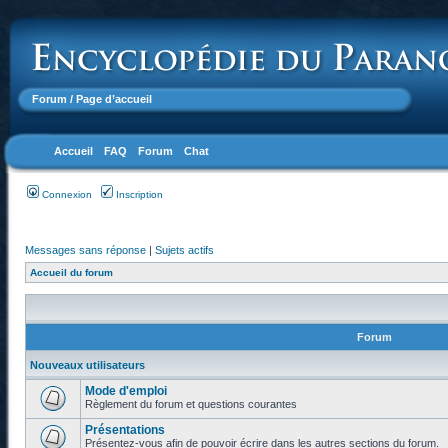
Forum
/ Page d’accueil
Accueil
FAQ
Forum
Chat
Connexion
Inscription
Messages sans réponse
|
Sujets actifs
Accueil du forum
Forum
Nouveaux utilisateurs
Mode d'emploi
Règlement du forum et questions courantes
Présentations
Présentez-vous afin de pouvoir écrire dans les autres sections du forum.