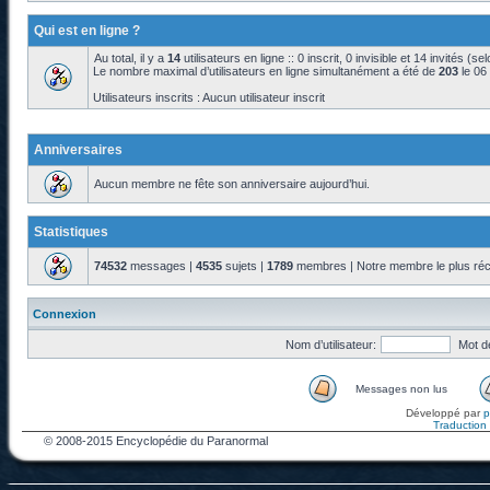
Qui est en ligne ?
Au total, il y a
14
utilisateurs en ligne :: 0 inscrit, 0 invisible et 14 invités (s
Le nombre maximal d’utilisateurs en ligne simultanément a été de
203
le 06
Utilisateurs inscrits : Aucun utilisateur inscrit
Anniversaires
Aucun membre ne fête son anniversaire aujourd’hui.
Statistiques
74532
messages |
4535
sujets |
1789
membres | Notre membre le plus réc
Connexion
Nom d’utilisateur:
Mot d
Messages non lus
Développé par
Traduction f
© 2008-2015 Encyclopédie du Paranormal