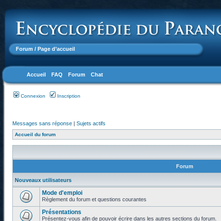
Forum
/ Page d’accueil
Accueil
FAQ
Forum
Chat
Connexion
Inscription
Messages sans réponse
|
Sujets actifs
Accueil du forum
Forum
Nouveaux utilisateurs
Mode d'emploi
Règlement du forum et questions courantes
Présentations
Présentez-vous afin de pouvoir écrire dans les autres sections du forum.