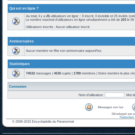
Qui est en ligne ?
Au total, il y a
25
utilisateurs en ligne :: 0 inscrit, 0 invisible et 25 invités (s
Le nombre maximal d’utilisateurs en ligne simultanément a été de
203
le 06
Utilisateurs inscrits : Aucun utilisateur inscrit
Anniversaires
Aucun membre ne fête son anniversaire aujourd’hui.
Statistiques
74532
messages |
4535
sujets |
1789
membres | Notre membre le plus réc
Connexion
Nom d’utilisateur:
Mot d
Messages non lus
Développé par
Traduction f
© 2008-2015 Encyclopédie du Paranormal