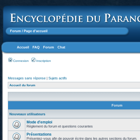
Forum
/ Page d’accueil
Accueil
FAQ
Forum
Chat
Connexion
Inscription
Messages sans réponse
|
Sujets actifs
Accueil du forum
Forum
Nouveaux utilisateurs
Mode d'emploi
Règlement du forum et questions courantes
Présentations
Présentez-vous afin de pouvoir écrire dans les autres sections du forum.