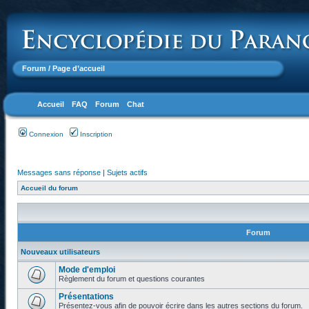
Forum
/ Page d’accueil
Accueil
FAQ
Forum
Chat
Connexion
Inscription
Messages sans réponse
|
Sujets actifs
Accueil du forum
Forum
Nouveaux utilisateurs
Mode d'emploi
Règlement du forum et questions courantes
Présentations
Présentez-vous afin de pouvoir écrire dans les autres sections du forum.