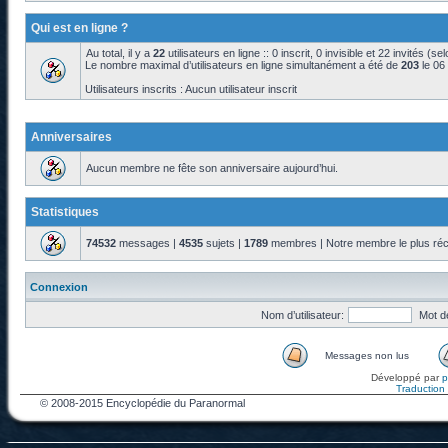
Qui est en ligne ?
Au total, il y a
22
utilisateurs en ligne :: 0 inscrit, 0 invisible et 22 invités (s
Le nombre maximal d’utilisateurs en ligne simultanément a été de
203
le 06
Utilisateurs inscrits : Aucun utilisateur inscrit
Anniversaires
Aucun membre ne fête son anniversaire aujourd’hui.
Statistiques
74532
messages |
4535
sujets |
1789
membres | Notre membre le plus réc
Connexion
Nom d’utilisateur:
Mot d
Messages non lus
Développé par
Traduction f
© 2008-2015 Encyclopédie du Paranormal