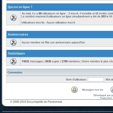
Qui est en ligne ?
Au total, il y a
68
utilisateurs en ligne :: 0 inscrit, 0 invisible et 68 invités (s
Le nombre maximal d’utilisateurs en ligne simultanément a été de
203
le 06
Utilisateurs inscrits : Aucun utilisateur inscrit
Anniversaires
Aucun membre ne fête son anniversaire aujourd’hui.
Statistiques
74531
messages |
4535
sujets |
1789
membres | Notre membre le plus réc
Connexion
Nom d’utilisateur:
Mot d
Messages non lus
Développé par
Traduction f
© 2008-2015 Encyclopédie du Paranormal