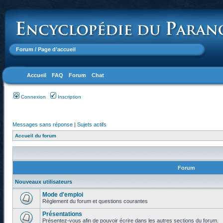
Forum
/ Page d’accueil
Accueil
FAQ
Forum
Chat
Connexion
Inscription
Messages sans réponse
|
Sujets actifs
Accueil du forum
Forum
Nouveaux utilisateurs
Mode d'emploi
Règlement du forum et questions courantes
Présentations
Présentez-vous afin de pouvoir écrire dans les autres sections du forum.