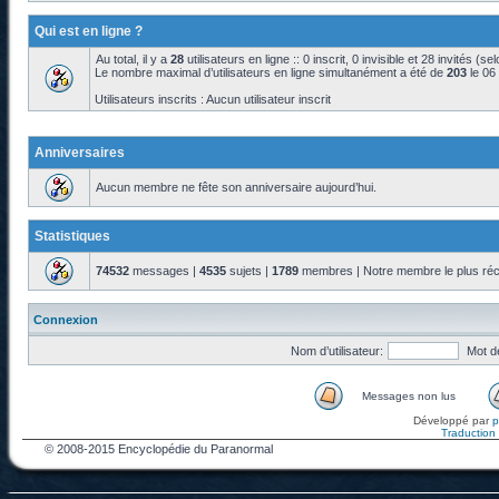
Qui est en ligne ?
Au total, il y a
28
utilisateurs en ligne :: 0 inscrit, 0 invisible et 28 invités (s
Le nombre maximal d’utilisateurs en ligne simultanément a été de
203
le 06
Utilisateurs inscrits : Aucun utilisateur inscrit
Anniversaires
Aucun membre ne fête son anniversaire aujourd’hui.
Statistiques
74532
messages |
4535
sujets |
1789
membres | Notre membre le plus réc
Connexion
Nom d’utilisateur:
Mot d
Messages non lus
Développé par
Traduction f
© 2008-2015 Encyclopédie du Paranormal