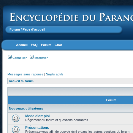
Forum
/ Page d’accueil
Accueil
FAQ
Forum
Chat
Connexion
Inscription
Messages sans réponse
|
Sujets actifs
Accueil du forum
Forum
Nouveaux utilisateurs
Mode d'emploi
Règlement du forum et questions courantes
Présentations
Présentez-vous afin de pouvoir écrire dans les autres sections du forum.