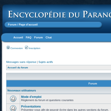
Forum
/ Page d’accueil
Accueil
FAQ
Forum
Chat
Connexion
Inscription
Messages sans réponse
|
Sujets actifs
Accueil du forum
Forum
Nouveaux utilisateurs
Mode d'emploi
Règlement du forum et questions courantes
Présentations
Présentez-vous afin de pouvoir écrire dans les autres sections du forum.