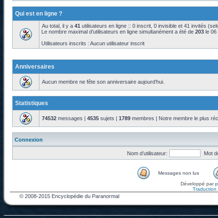
Qui est en ligne ?
Au total, il y a
41
utilisateurs en ligne :: 0 inscrit, 0 invisible et 41 invités (s
Le nombre maximal d’utilisateurs en ligne simultanément a été de
203
le 06
Utilisateurs inscrits : Aucun utilisateur inscrit
Anniversaires
Aucun membre ne fête son anniversaire aujourd’hui.
Statistiques
74532
messages |
4535
sujets |
1789
membres | Notre membre le plus réc
Connexion
Nom d’utilisateur:
Mot d
Messages non lus
Développé par
Traduction f
© 2008-2015 Encyclopédie du Paranormal