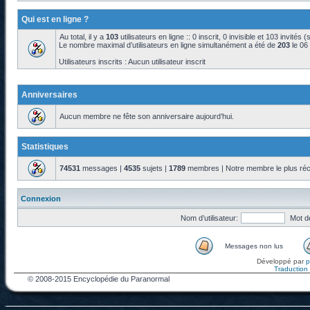
Qui est en ligne ?
Au total, il y a
103
utilisateurs en ligne :: 0 inscrit, 0 invisible et 103 invités
Le nombre maximal d’utilisateurs en ligne simultanément a été de
203
le 06
Utilisateurs inscrits : Aucun utilisateur inscrit
Anniversaires
Aucun membre ne fête son anniversaire aujourd’hui.
Statistiques
74531
messages |
4535
sujets |
1789
membres | Notre membre le plus réc
Connexion
Nom d’utilisateur:
Mot d
Messages non lus
Développé par
Traduction f
© 2008-2015 Encyclopédie du Paranormal