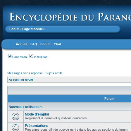
Forum
/ Page d’accueil
Accueil
FAQ
Forum
Chat
Connexion
Inscription
Messages sans réponse
|
Sujets actifs
Accueil du forum
Forum
Nouveaux utilisateurs
Mode d'emploi
Règlement du forum et questions courantes
Présentations
Présentez-vous afin de pouvoir écrire dans les autres sections du forum.