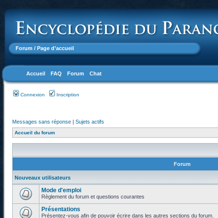
Forum
/ Page d’accueil
Accueil
FAQ
Forum
Chat
Connexion
Inscription
Messages sans réponse
|
Sujets actifs
Accueil du forum
Forum
Nouveaux utilisateurs
Mode d'emploi
Règlement du forum et questions courantes
Présentations
Présentez-vous afin de pouvoir écrire dans les autres sections du forum.