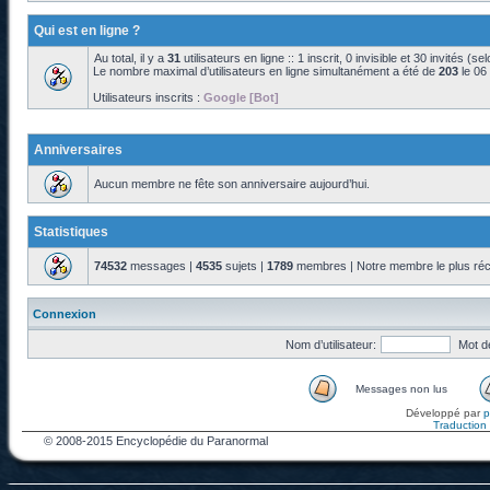
Qui est en ligne ?
Au total, il y a
31
utilisateurs en ligne :: 1 inscrit, 0 invisible et 30 invités (s
Le nombre maximal d’utilisateurs en ligne simultanément a été de
203
le 06
Utilisateurs inscrits :
Google [Bot]
Anniversaires
Aucun membre ne fête son anniversaire aujourd’hui.
Statistiques
74532
messages |
4535
sujets |
1789
membres | Notre membre le plus réc
Connexion
Nom d’utilisateur:
Mot d
Messages non lus
Développé par
Traduction f
© 2008-2015 Encyclopédie du Paranormal