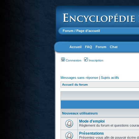
Forum
/ Page d’accueil
Accueil
FAQ
Forum
Chat
Connexion
Inscription
Messages sans réponse
|
Sujets actifs
Accueil du forum
Nouveaux utilisateurs
Mode d'emploi
Règlement du forum et questions coura
Présentations
Présentez-vous afin de pouvoir écrire d