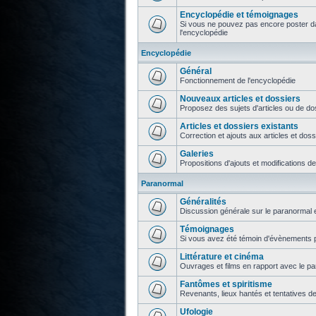
Encyclopédie et témoignages
Si vous ne pouvez pas encore poster da
l'encyclopédie
Encyclopédie
Général
Fonctionnement de l'encyclopédie
Nouveaux articles et dossiers
Proposez des sujets d'articles ou de do
Articles et dossiers existants
Correction et ajouts aux articles et doss
Galeries
Propositions d'ajouts et modifications d
Paranormal
Généralités
Discussion générale sur le paranormal e
Témoignages
Si vous avez été témoin d'évènements p
Littérature et cinéma
Ouvrages et films en rapport avec le p
Fantômes et spiritisme
Revenants, lieux hantés et tentatives d
Ufologie