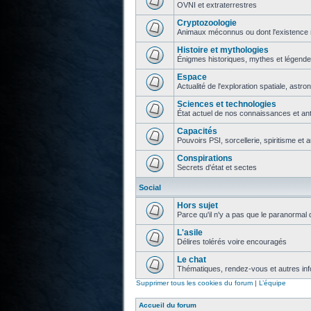
OVNI et extraterrestres
Cryptozoologie
Animaux méconnus ou dont l'existence 
Histoire et mythologies
Énigmes historiques, mythes et légend
Espace
Actualité de l'exploration spatiale, astr
Sciences et technologies
État actuel de nos connaissances et ant
Capacités
Pouvoirs PSI, sorcellerie, spiritisme et 
Conspirations
Secrets d'état et sectes
Social
Hors sujet
Parce qu'il n'y a pas que le paranormal 
L'asile
Délires tolérés voire encouragés
Le chat
Thématiques, rendez-vous et autres info
Supprimer tous les cookies du forum
|
L’équipe
Accueil du forum