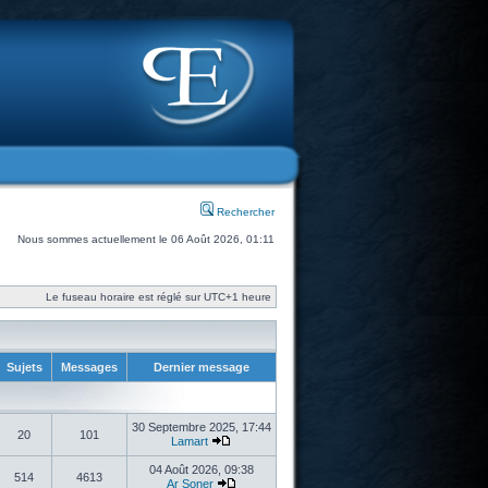
Rechercher
Nous sommes actuellement le 06 Août 2026, 01:11
Le fuseau horaire est réglé sur UTC+1 heure
Sujets
Messages
Dernier message
30 Septembre 2025, 17:44
20
101
Lamart
04 Août 2026, 09:38
514
4613
Ar Soner