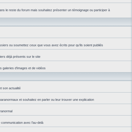
ns le reste du forum mais souhaitez présenter un témoignage ou participer à
ssiers ou soumettez ceux que vous avez écrits pour qu'ils soient publiés
iers déjà présents sur le site
es galeries d'images et de vidéos
t son actualité
aranormaux et souhaitez en parler ou leur trouver une explication
aranormal
e communication avec l'au-delà