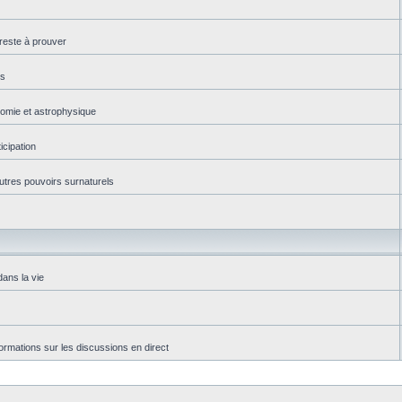
reste à prouver
es
onomie et astrophysique
icipation
autres pouvoirs surnaturels
dans la vie
rmations sur les discussions en direct