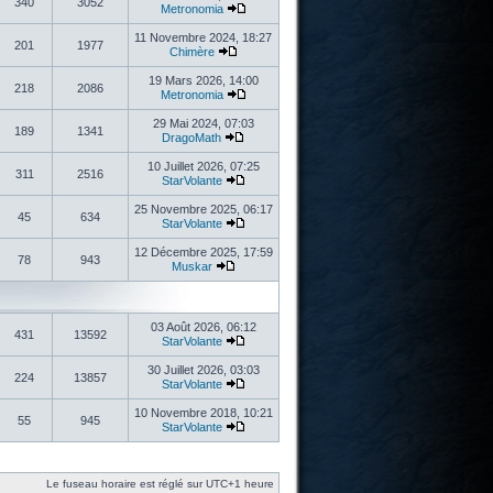
340
3052
Metronomia
11 Novembre 2024, 18:27
201
1977
Chimère
19 Mars 2026, 14:00
218
2086
Metronomia
29 Mai 2024, 07:03
189
1341
DragoMath
10 Juillet 2026, 07:25
311
2516
StarVolante
25 Novembre 2025, 06:17
45
634
StarVolante
12 Décembre 2025, 17:59
78
943
Muskar
03 Août 2026, 06:12
431
13592
StarVolante
30 Juillet 2026, 03:03
224
13857
StarVolante
10 Novembre 2018, 10:21
55
945
StarVolante
Le fuseau horaire est réglé sur UTC+1 heure