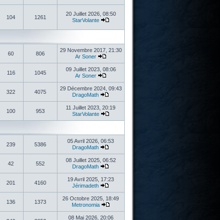
20 Juillet 2026, 08:50
104
1261
StarVolante
29 Novembre 2017, 21:30
60
806
Ar Soner
09 Juillet 2023, 08:06
116
1045
Ar Soner
29 Décembre 2024, 09:43
322
4075
DragoMath
11 Juillet 2023, 20:19
100
953
StarVolante
05 Avril 2026, 06:53
239
5386
DragoMath
08 Juillet 2025, 06:52
42
552
DragoMath
19 Avril 2025, 17:23
201
4160
Jérimadeth
26 Octobre 2025, 18:49
136
1373
Metronomia
08 Mai 2026, 20:06