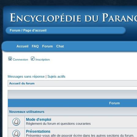
Forum
/ Page d’accueil
Accueil
FAQ
Forum
Chat
Connexion
Inscription
Messages sans réponse
|
Sujets actifs
Accueil du forum
Forum
Nouveaux utilisateurs
Mode d'emploi
Règlement du forum et questions courantes
Présentations
Présentez-vous afin de pouvoir écrire dans les autres sections du forum.