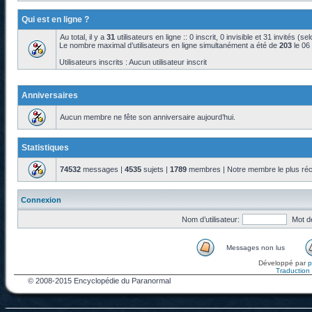
Qui est en ligne ?
Au total, il y a
31
utilisateurs en ligne :: 0 inscrit, 0 invisible et 31 invités (s
Le nombre maximal d’utilisateurs en ligne simultanément a été de
203
le 06
Utilisateurs inscrits : Aucun utilisateur inscrit
Anniversaires
Aucun membre ne fête son anniversaire aujourd’hui.
Statistiques
74532
messages |
4535
sujets |
1789
membres | Notre membre le plus réc
Connexion
Nom d’utilisateur:
Mot d
Messages non lus
Développé par
Traduction f
© 2008-2015 Encyclopédie du Paranormal