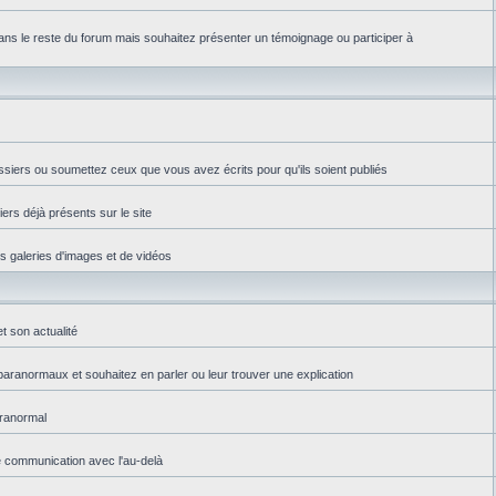
ns le reste du forum mais souhaitez présenter un témoignage ou participer à
ssiers ou soumettez ceux que vous avez écrits pour qu'ils soient publiés
iers déjà présents sur le site
es galeries d'images et de vidéos
t son actualité
aranormaux et souhaitez en parler ou leur trouver une explication
aranormal
e communication avec l'au-delà