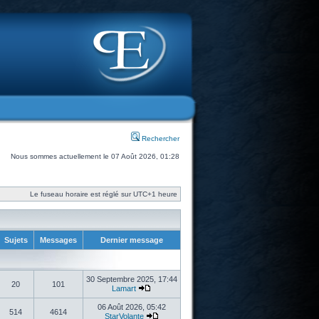
Rechercher
Nous sommes actuellement le 07 Août 2026, 01:28
Le fuseau horaire est réglé sur UTC+1 heure
Sujets
Messages
Dernier message
30 Septembre 2025, 17:44
20
101
Lamart
06 Août 2026, 05:42
514
4614
StarVolante