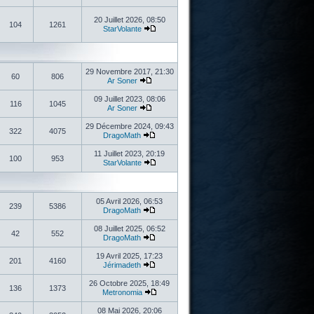
20 Juillet 2026, 08:50
104
1261
StarVolante
29 Novembre 2017, 21:30
60
806
Ar Soner
09 Juillet 2023, 08:06
116
1045
Ar Soner
29 Décembre 2024, 09:43
322
4075
DragoMath
11 Juillet 2023, 20:19
100
953
StarVolante
05 Avril 2026, 06:53
239
5386
DragoMath
08 Juillet 2025, 06:52
42
552
DragoMath
19 Avril 2025, 17:23
201
4160
Jérimadeth
26 Octobre 2025, 18:49
136
1373
Metronomia
08 Mai 2026, 20:06