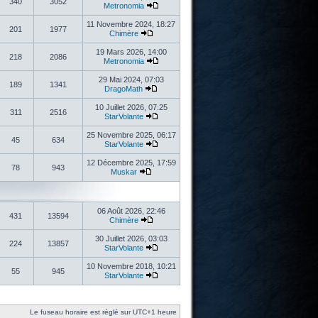
340
3052
Metronomia
11 Novembre 2024, 18:27
201
1977
Chimère
19 Mars 2026, 14:00
218
2086
Metronomia
29 Mai 2024, 07:03
189
1341
DragoMath
10 Juillet 2026, 07:25
311
2516
StarVolante
25 Novembre 2025, 06:17
45
634
StarVolante
12 Décembre 2025, 17:59
78
943
Muskar
06 Août 2026, 22:46
431
13594
Chimère
30 Juillet 2026, 03:03
224
13857
StarVolante
10 Novembre 2018, 10:21
55
945
StarVolante
Le fuseau horaire est réglé sur UTC+1 heure