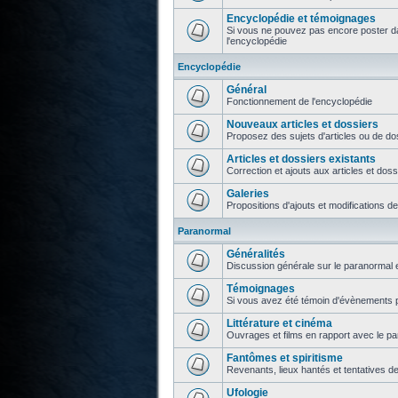
Encyclopédie et témoignages
Si vous ne pouvez pas encore poster da
l'encyclopédie
Encyclopédie
Général
Fonctionnement de l'encyclopédie
Nouveaux articles et dossiers
Proposez des sujets d'articles ou de do
Articles et dossiers existants
Correction et ajouts aux articles et doss
Galeries
Propositions d'ajouts et modifications d
Paranormal
Généralités
Discussion générale sur le paranormal e
Témoignages
Si vous avez été témoin d'évènements p
Littérature et cinéma
Ouvrages et films en rapport avec le p
Fantômes et spiritisme
Revenants, lieux hantés et tentatives d
Ufologie