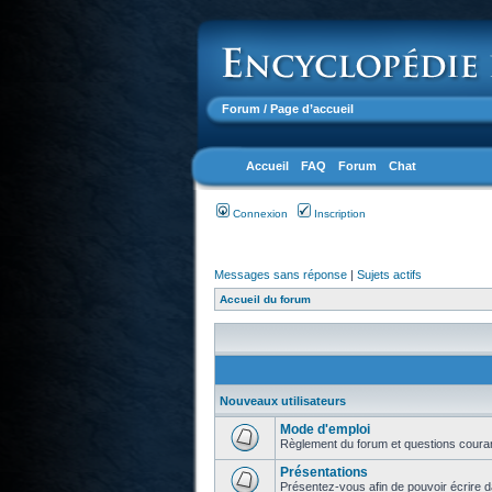
Forum
/ Page d’accueil
Accueil
FAQ
Forum
Chat
Connexion
Inscription
Messages sans réponse
|
Sujets actifs
Accueil du forum
Nouveaux utilisateurs
Mode d'emploi
Règlement du forum et questions coura
Présentations
Présentez-vous afin de pouvoir écrire d