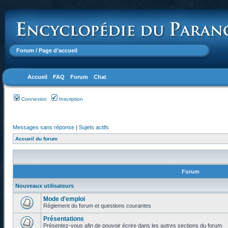
Forum
/ Page d’accueil
Accueil
FAQ
Forum
Chat
Connexion
Inscription
Messages sans réponse
|
Sujets actifs
Accueil du forum
Forum
Nouveaux utilisateurs
Mode d'emploi
Règlement du forum et questions courantes
Présentations
Présentez-vous afin de pouvoir écrire dans les autres sections du forum.