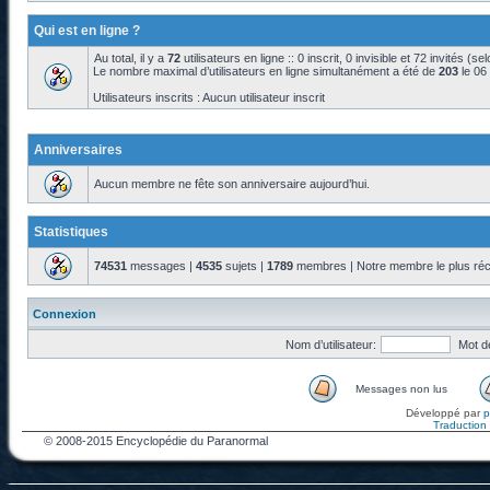
Qui est en ligne ?
Au total, il y a
72
utilisateurs en ligne :: 0 inscrit, 0 invisible et 72 invités (s
Le nombre maximal d’utilisateurs en ligne simultanément a été de
203
le 06
Utilisateurs inscrits : Aucun utilisateur inscrit
Anniversaires
Aucun membre ne fête son anniversaire aujourd’hui.
Statistiques
74531
messages |
4535
sujets |
1789
membres | Notre membre le plus réc
Connexion
Nom d’utilisateur:
Mot d
Messages non lus
Développé par
Traduction f
© 2008-2015 Encyclopédie du Paranormal