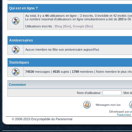
Qui est en ligne ?
Au total, il y a
44
utilisateurs en ligne :: 2 inscrits, 0 invisible et 42 invités 
Le nombre maximal d’utilisateurs en ligne simultanément a été de
203
le 06
Utilisateurs inscrits :
Bing [Bot]
,
Google [Bot]
Anniversaires
Aucun membre ne fête son anniversaire aujourd’hui.
Statistiques
74530
messages |
4535
sujets |
1789
membres | Notre membre le plus réc
Connexion
Nom d’utilisateur:
Mot d
Messages non lus
Développé par
Traduction f
© 2008-2015 Encyclopédie du Paranormal