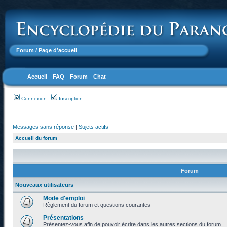
Forum
/ Page d’accueil
Accueil
FAQ
Forum
Chat
Connexion
Inscription
Messages sans réponse
|
Sujets actifs
Accueil du forum
Forum
Nouveaux utilisateurs
Mode d'emploi
Règlement du forum et questions courantes
Présentations
Présentez-vous afin de pouvoir écrire dans les autres sections du forum.