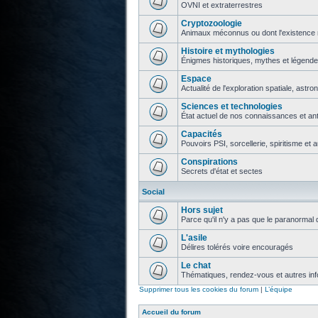
OVNI et extraterrestres
Cryptozoologie
Animaux méconnus ou dont l'existence 
Histoire et mythologies
Énigmes historiques, mythes et légend
Espace
Actualité de l'exploration spatiale, astr
Sciences et technologies
État actuel de nos connaissances et ant
Capacités
Pouvoirs PSI, sorcellerie, spiritisme et 
Conspirations
Secrets d'état et sectes
Social
Hors sujet
Parce qu'il n'y a pas que le paranormal 
L'asile
Délires tolérés voire encouragés
Le chat
Thématiques, rendez-vous et autres info
Supprimer tous les cookies du forum
|
L’équipe
Accueil du forum