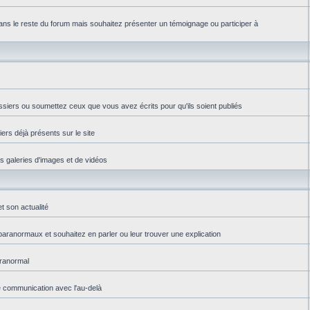
ns le reste du forum mais souhaitez présenter un témoignage ou participer à
ssiers ou soumettez ceux que vous avez écrits pour qu'ils soient publiés
iers déjà présents sur le site
es galeries d'images et de vidéos
t son actualité
aranormaux et souhaitez en parler ou leur trouver une explication
aranormal
e communication avec l'au-delà