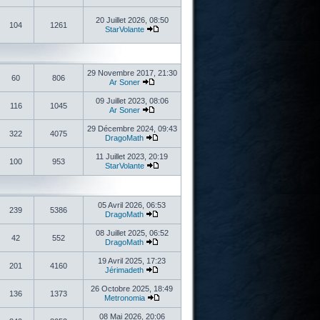
20 Juillet 2026, 08:50
104
1261
StarVolante
29 Novembre 2017, 21:30
60
806
Ar Soner
09 Juillet 2023, 08:06
116
1045
Ar Soner
29 Décembre 2024, 09:43
322
4075
DragoMath
11 Juillet 2023, 20:19
100
953
StarVolante
05 Avril 2026, 06:53
239
5386
DragoMath
08 Juillet 2025, 06:52
42
552
DragoMath
19 Avril 2025, 17:23
201
4160
Jérimadeth
26 Octobre 2025, 18:49
136
1373
Metronomia
08 Mai 2026, 20:06