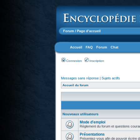
Forum
/ Page d’accueil
Accueil
FAQ
Forum
Chat
Connexion
Inscription
Messages sans réponse
|
Sujets actifs
Accueil du forum
Nouveaux utilisateurs
Mode d'emploi
Règlement du forum et questions coura
Présentations
Présentez-vous afin de pouvoir écrire d