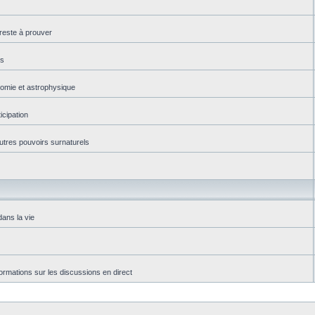
reste à prouver
es
onomie et astrophysique
icipation
autres pouvoirs surnaturels
dans la vie
rmations sur les discussions en direct