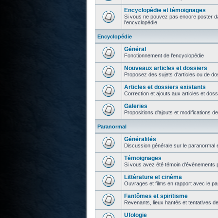
Encyclopédie et témoignages
Si vous ne pouvez pas encore poster da
l'encyclopédie
Encyclopédie
Général
Fonctionnement de l'encyclopédie
Nouveaux articles et dossiers
Proposez des sujets d'articles ou de do
Articles et dossiers existants
Correction et ajouts aux articles et doss
Galeries
Propositions d'ajouts et modifications d
Paranormal
Généralités
Discussion générale sur le paranormal e
Témoignages
Si vous avez été témoin d'évènements p
Littérature et cinéma
Ouvrages et films en rapport avec le p
Fantômes et spiritisme
Revenants, lieux hantés et tentatives d
Ufologie