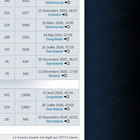
340
3052
Metronomia
11 Novembre 2024, 18:27
201
1977
Chimère
19 Mars 2026, 14:00
218
2086
Metronomia
29 Mai 2024, 07:03
189
1341
DragoMath
10 Juillet 2026, 07:25
311
2516
StarVolante
25 Novembre 2025, 06:17
45
634
StarVolante
12 Décembre 2025, 17:59
78
943
Muskar
07 Août 2026, 05:34
431
13595
DragoMath
30 Juillet 2026, 03:03
224
13857
StarVolante
10 Novembre 2018, 10:21
55
945
StarVolante
Le fuseau horaire est réglé sur UTC+1 heure