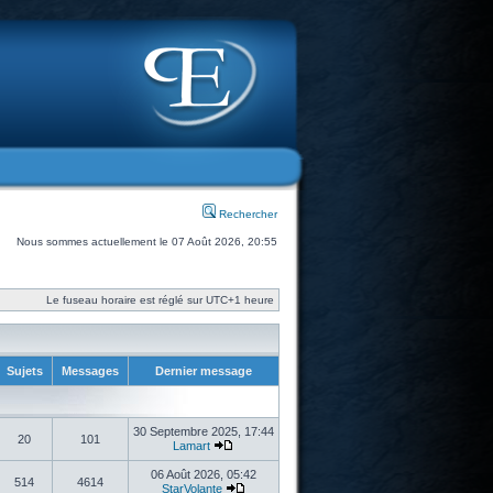
Rechercher
Nous sommes actuellement le 07 Août 2026, 20:55
Le fuseau horaire est réglé sur UTC+1 heure
Sujets
Messages
Dernier message
30 Septembre 2025, 17:44
20
101
Lamart
06 Août 2026, 05:42
514
4614
StarVolante