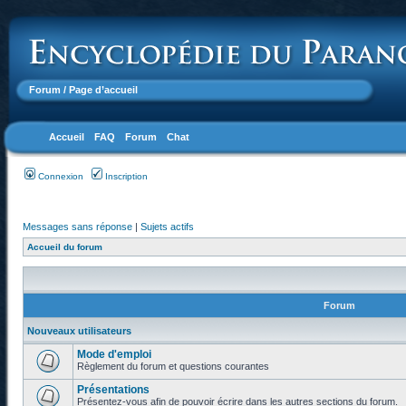
Forum
/ Page d’accueil
Accueil
FAQ
Forum
Chat
Connexion
Inscription
Messages sans réponse
|
Sujets actifs
Accueil du forum
Forum
Nouveaux utilisateurs
Mode d'emploi
Règlement du forum et questions courantes
Présentations
Présentez-vous afin de pouvoir écrire dans les autres sections du forum.