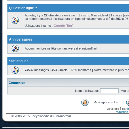
Qui est en ligne ?
Au total, il y a
22
utilisateurs en ligne :: 1 inscrit, 0 invisible et 21 invités (s
Le nombre maximal d’utilisateurs en ligne simultanément a été de
203
le 06
Utilisateurs inscrits :
Google [Bot]
Anniversaires
Aucun membre ne fête son anniversaire aujourd’hui.
Statistiques
74532
messages |
4535
sujets |
1789
membres | Notre membre le plus réc
Connexion
Nom d’utilisateur:
Mot d
Messages non lus
Développé par
Traduction f
© 2008-2015 Encyclopédie du Paranormal