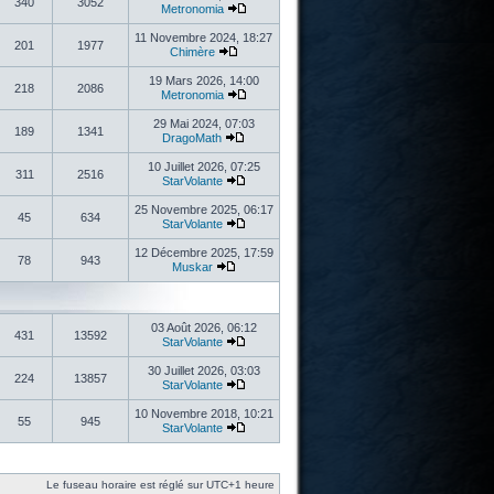
340
3052
Metronomia
11 Novembre 2024, 18:27
201
1977
Chimère
19 Mars 2026, 14:00
218
2086
Metronomia
29 Mai 2024, 07:03
189
1341
DragoMath
10 Juillet 2026, 07:25
311
2516
StarVolante
25 Novembre 2025, 06:17
45
634
StarVolante
12 Décembre 2025, 17:59
78
943
Muskar
03 Août 2026, 06:12
431
13592
StarVolante
30 Juillet 2026, 03:03
224
13857
StarVolante
10 Novembre 2018, 10:21
55
945
StarVolante
Le fuseau horaire est réglé sur UTC+1 heure