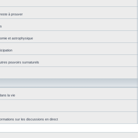
reste à prouver
es
onomie et astrophysique
icipation
autres pouvoirs surnaturels
dans la vie
rmations sur les discussions en direct