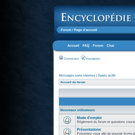
Forum
/ Page d’accueil
Accueil
FAQ
Forum
Chat
Connexion
Inscription
Messages sans réponse
|
Sujets actifs
Accueil du forum
Nouveaux utilisateurs
Mode d'emploi
Règlement du forum et questions coura
Présentations
Présentez-vous afin de pouvoir écrire d