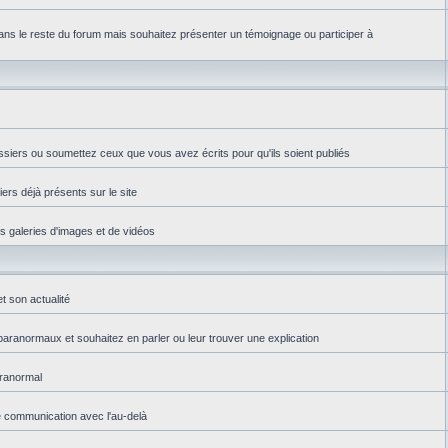
ns le reste du forum mais souhaitez présenter un témoignage ou participer à
ssiers ou soumettez ceux que vous avez écrits pour qu'ils soient publiés
iers déjà présents sur le site
es galeries d'images et de vidéos
t son actualité
aranormaux et souhaitez en parler ou leur trouver une explication
aranormal
e communication avec l'au-delà