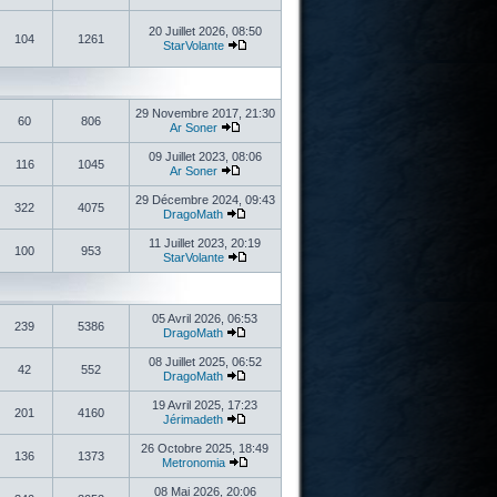
20 Juillet 2026, 08:50
104
1261
StarVolante
29 Novembre 2017, 21:30
60
806
Ar Soner
09 Juillet 2023, 08:06
116
1045
Ar Soner
29 Décembre 2024, 09:43
322
4075
DragoMath
11 Juillet 2023, 20:19
100
953
StarVolante
05 Avril 2026, 06:53
239
5386
DragoMath
08 Juillet 2025, 06:52
42
552
DragoMath
19 Avril 2025, 17:23
201
4160
Jérimadeth
26 Octobre 2025, 18:49
136
1373
Metronomia
08 Mai 2026, 20:06