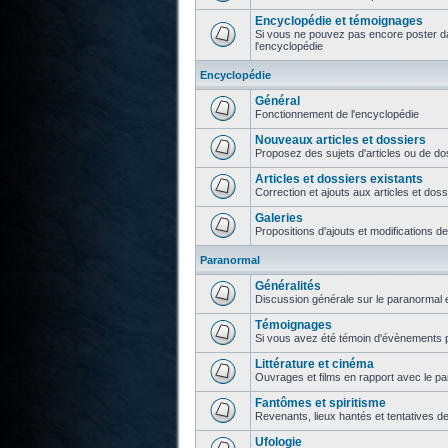
Encyclopédie et témoignages
Si vous ne pouvez pas encore poster da
l'encyclopédie
Encyclopédie
Général
Fonctionnement de l'encyclopédie
Nouveaux articles et dossiers
Proposez des sujets d'articles ou de do
Articles et dossiers existants
Correction et ajouts aux articles et doss
Galeries
Propositions d'ajouts et modifications d
Paranormal
Généralités
Discussion générale sur le paranormal e
Témoignages
Si vous avez été témoin d'évènements p
Littérature et cinéma
Ouvrages et films en rapport avec le p
Fantômes et spiritisme
Revenants, lieux hantés et tentatives d
Ufologie