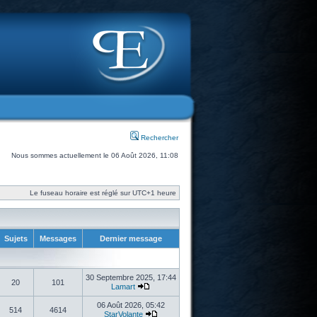
Rechercher
Nous sommes actuellement le 06 Août 2026, 11:08
Le fuseau horaire est réglé sur UTC+1 heure
Sujets
Messages
Dernier message
30 Septembre 2025, 17:44
20
101
Lamart
06 Août 2026, 05:42
514
4614
StarVolante