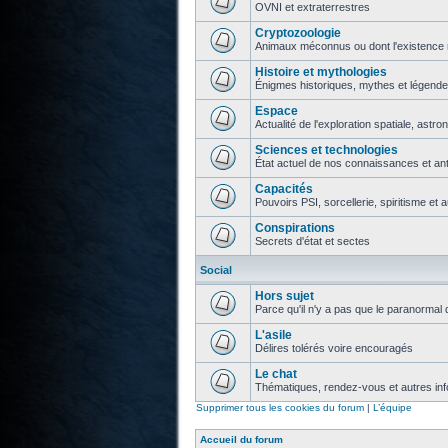
OVNI et extraterrestres
Cryptozoologie
Animaux méconnus ou dont l'existence 
Histoire et mythologies
Énigmes historiques, mythes et légend
Espace
Actualité de l'exploration spatiale, astr
Sciences et technologies
État actuel de nos connaissances et ant
Capacités
Pouvoirs PSI, sorcellerie, spiritisme et 
Conspirations
Secrets d'état et sectes
Social
Hors sujet
Parce qu'il n'y a pas que le paranormal 
L'asile
Délires tolérés voire encouragés
Le chat
Thématiques, rendez-vous et autres info
Supprimer tous les cookies du forum
|
L’équipe
Accueil du forum