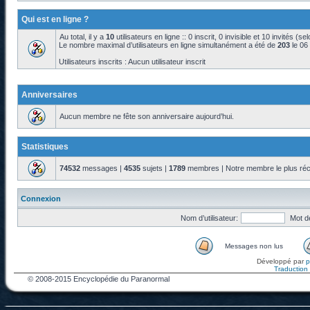
Qui est en ligne ?
Au total, il y a
10
utilisateurs en ligne :: 0 inscrit, 0 invisible et 10 invités (s
Le nombre maximal d’utilisateurs en ligne simultanément a été de
203
le 06
Utilisateurs inscrits : Aucun utilisateur inscrit
Anniversaires
Aucun membre ne fête son anniversaire aujourd’hui.
Statistiques
74532
messages |
4535
sujets |
1789
membres | Notre membre le plus réc
Connexion
Nom d’utilisateur:
Mot d
Messages non lus
Développé par
Traduction f
© 2008-2015 Encyclopédie du Paranormal