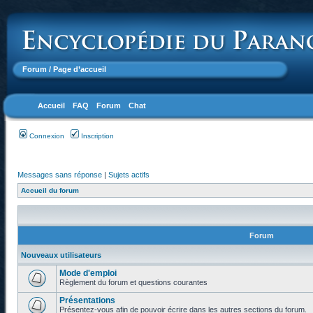
Forum
/ Page d’accueil
Accueil
FAQ
Forum
Chat
Connexion
Inscription
Messages sans réponse
|
Sujets actifs
Accueil du forum
Forum
Nouveaux utilisateurs
Mode d'emploi
Règlement du forum et questions courantes
Présentations
Présentez-vous afin de pouvoir écrire dans les autres sections du forum.