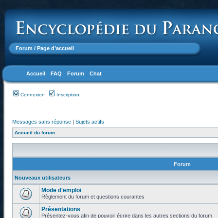
Forum
/ Page d’accueil
Accueil
FAQ
Forum
Chat
Connexion
Inscription
Messages sans réponse
|
Sujets actifs
Accueil du forum
Forum
Nouveaux utilisateurs
Mode d'emploi
Règlement du forum et questions courantes
Présentations
Présentez-vous afin de pouvoir écrire dans les autres sections du forum.