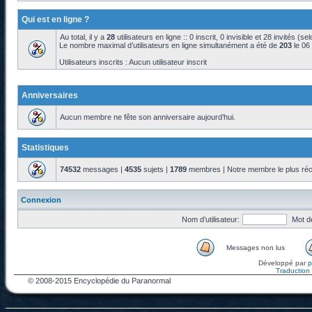
Qui est en ligne ?
Au total, il y a
28
utilisateurs en ligne :: 0 inscrit, 0 invisible et 28 invités (s
Le nombre maximal d’utilisateurs en ligne simultanément a été de
203
le 06
Utilisateurs inscrits : Aucun utilisateur inscrit
Anniversaires
Aucun membre ne fête son anniversaire aujourd’hui.
Statistiques
74532
messages |
4535
sujets |
1789
membres | Notre membre le plus réc
Connexion
Nom d’utilisateur:
Mot d
Messages non lus
Développé par
Traduction f
© 2008-2015 Encyclopédie du Paranormal