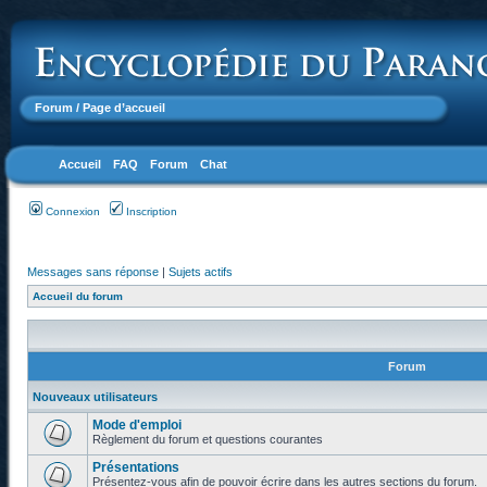
Forum
/ Page d’accueil
Accueil
FAQ
Forum
Chat
Connexion
Inscription
Messages sans réponse
|
Sujets actifs
Accueil du forum
Forum
Nouveaux utilisateurs
Mode d'emploi
Règlement du forum et questions courantes
Présentations
Présentez-vous afin de pouvoir écrire dans les autres sections du forum.