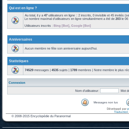
Qui est en ligne ?
Au total, il y a
47
utilisateurs en ligne :: 2 inscrits, 0 invisible et 45 invités 
Le nombre maximal d’utilisateurs en ligne simultanément a été de
203
le 06
Utilisateurs inscrits :
Bing [Bot]
,
Google [Bot]
Anniversaires
Aucun membre ne fête son anniversaire aujourd’hui.
Statistiques
74529
messages |
4535
sujets |
1789
membres | Notre membre le plus réc
Connexion
Nom d’utilisateur:
Mot d
Messages non lus
Développé par
Traduction f
© 2008-2015 Encyclopédie du Paranormal