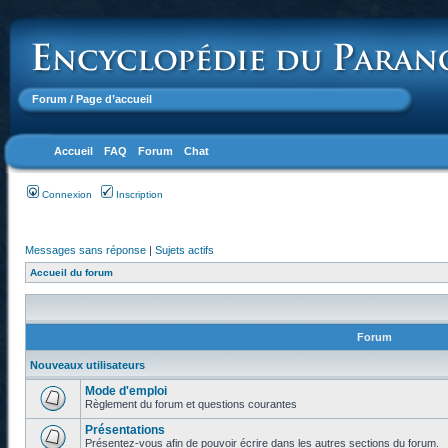
Forum
/ Page d’accueil
Accueil
FAQ
Forum
Chat
Connexion
Inscription
Messages sans réponse
|
Sujets actifs
Accueil du forum
Forum
Nouveaux utilisateurs
Mode d'emploi
Règlement du forum et questions courantes
Présentations
Présentez-vous afin de pouvoir écrire dans les autres sections du forum.