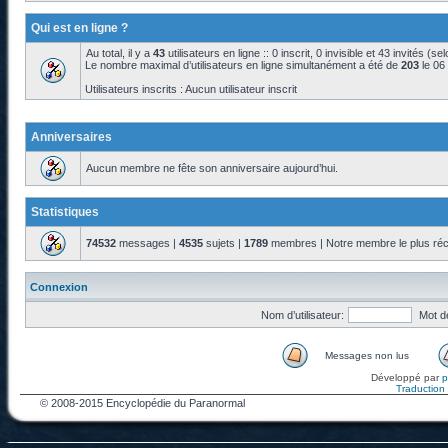
Qui est en ligne ?
Au total, il y a
43
utilisateurs en ligne :: 0 inscrit, 0 invisible et 43 invités (s
Le nombre maximal d’utilisateurs en ligne simultanément a été de
203
le 06
Utilisateurs inscrits : Aucun utilisateur inscrit
Anniversaires
Aucun membre ne fête son anniversaire aujourd’hui.
Statistiques
74532
messages |
4535
sujets |
1789
membres | Notre membre le plus réc
Connexion
Nom d’utilisateur:
Mot d
Messages non lus
Développé par
Traduction f
© 2008-2015 Encyclopédie du Paranormal