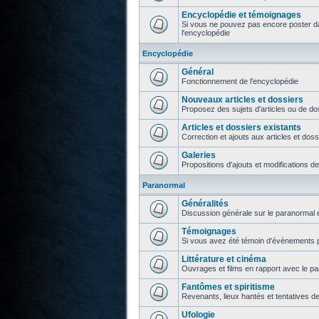
Encyclopédie et témoignages
Si vous ne pouvez pas encore poster da
l'encyclopédie
Encyclopédie
Général
Fonctionnement de l'encyclopédie
Nouveaux articles et dossiers
Proposez des sujets d'articles ou de do
Articles et dossiers existants
Correction et ajouts aux articles et doss
Galeries
Propositions d'ajouts et modifications d
Paranormal
Généralités
Discussion générale sur le paranormal e
Témoignages
Si vous avez été témoin d'évènements p
Littérature et cinéma
Ouvrages et films en rapport avec le p
Fantômes et spiritisme
Revenants, lieux hantés et tentatives d
Ufologie