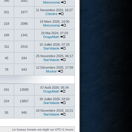
340
3052
Metronomia
11 Novembre 2024, 18:27
201
1977
Chimère
19 Mars 2026, 14:00
218
2086
Metronomia
29 Mai 2024, 07:03
189
1341
DragoMath
10 Juillet 2026, 07:25
311
2516
StarVolante
25 Novembre 2025, 06:17
45
634
StarVolante
12 Décembre 2025, 17:59
78
943
Muskar
07 Août 2026, 05:34
431
13595
DragoMath
30 Juillet 2026, 03:03
224
13857
StarVolante
10 Novembre 2018, 10:21
55
945
StarVolante
Le fuseau horaire est réglé sur UTC+1 heure