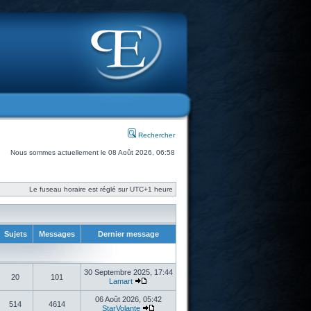
Rechercher
Nous sommes actuellement le 08 Août 2026, 06:58
Le fuseau horaire est réglé sur UTC+1 heure
Sujets
Messages
Dernier message
30 Septembre 2025, 17:44
20
101
Lamart
06 Août 2026, 05:42
514
4614
StarVolante