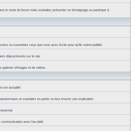
ns le reste du forum mais souhaitez présenter un témoignage ou participer à
ssiers ou soumettez ceux que vous avez écrits pour qu'ils soient publiés
iers déjà présents sur le site
es galeries d'images et de vidéos
t son actualité
aranormaux et souhaitez en parler ou leur trouver une explication
aranormal
e communication avec l'au-delà