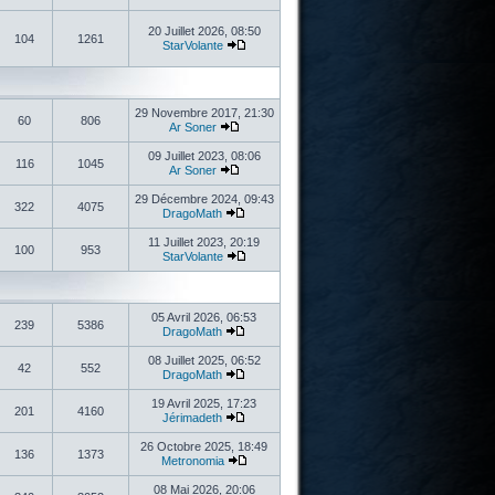
20 Juillet 2026, 08:50
104
1261
StarVolante
29 Novembre 2017, 21:30
60
806
Ar Soner
09 Juillet 2023, 08:06
116
1045
Ar Soner
29 Décembre 2024, 09:43
322
4075
DragoMath
11 Juillet 2023, 20:19
100
953
StarVolante
05 Avril 2026, 06:53
239
5386
DragoMath
08 Juillet 2025, 06:52
42
552
DragoMath
19 Avril 2025, 17:23
201
4160
Jérimadeth
26 Octobre 2025, 18:49
136
1373
Metronomia
08 Mai 2026, 20:06