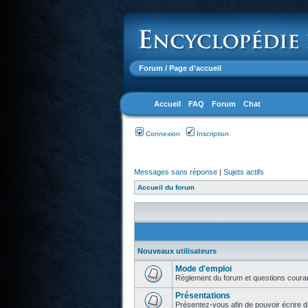
Forum
/ Page d’accueil
Accueil
FAQ
Forum
Chat
Connexion
Inscription
Messages sans réponse
|
Sujets actifs
Accueil du forum
Nouveaux utilisateurs
Mode d'emploi
Règlement du forum et questions coura
Présentations
Présentez-vous afin de pouvoir écrire d