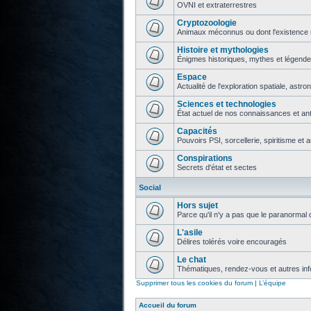
OVNI et extraterrestres
Cryptozoologie
Animaux méconnus ou dont l'existence 
Histoire et mythologies
Énigmes historiques, mythes et légend
Espace
Actualité de l'exploration spatiale, astr
Sciences et technologies
État actuel de nos connaissances et ant
Capacités
Pouvoirs PSI, sorcellerie, spiritisme et 
Conspirations
Secrets d'état et sectes
Social
Hors sujet
Parce qu'il n'y a pas que le paranormal 
L'asile
Délires tolérés voire encouragés
Le chat
Thématiques, rendez-vous et autres info
Supprimer tous les cookies du forum
|
L’équipe
Accueil du forum