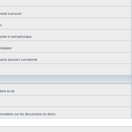
reste à prouver
es
onomie et astrophysique
icipation
autres pouvoirs surnaturels
dans la vie
rmations sur les discussions en direct