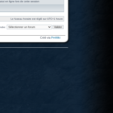
tut en ligne lors de cette session
Le fuseau horaire est réglé sur UTC+1 heure
ndre:
Créé via
PmWiki