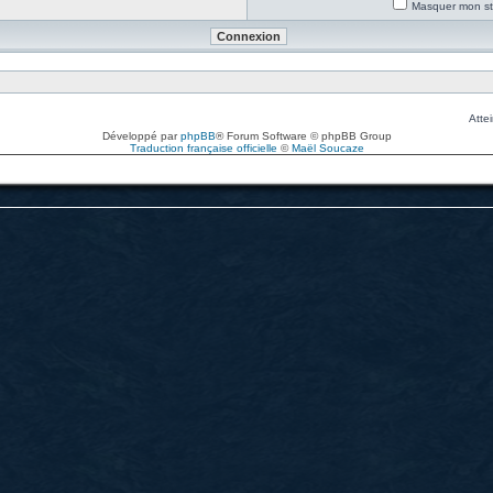
Masquer mon sta
Attei
Développé par
phpBB
® Forum Software © phpBB Group
Traduction française officielle
©
Maël Soucaze