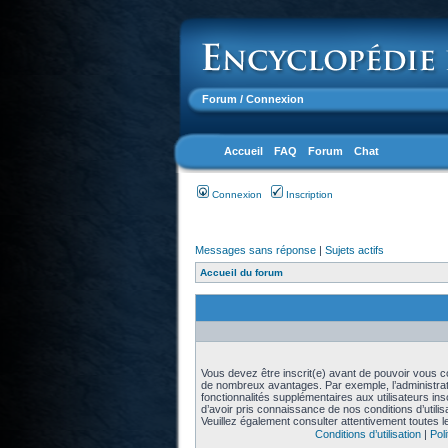
Forum
/ Connexion
Accueil
FAQ
Forum
Chat
Connexion
Inscription
Messages sans réponse
|
Sujets actifs
Accueil du forum
Vous devez être inscrit(e) avant de pouvoir vous con
de nombreux avantages. Par exemple, l’administra
fonctionnalités supplémentaires aux utilisateurs in
d’avoir pris connaissance de nos conditions d’utilisat
Veuillez également consulter attentivement toutes l
Conditions d’utilisation
|
Poli