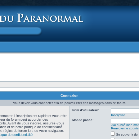
Connexion
Vous devez vous connecter afin de pouvoir citer des messages dans ce forum.
Nom d’utilisateur:
Inscription
necter. L’inscription est rapide et vous offre
teur du forum peut accorder des
Mot de passe:
scrits. Avant de vous inscrire, assurez-vous
J’ai oublié mon mo
ion et de notre politique de confidentialité.
Renvoyer le courrier
es règles du forum lors de votre navigation.
tique de confidentialité
Se souvenir de 