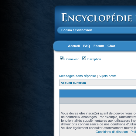
Forum
/ Connexion
Accueil
FAQ
Forum
Chat
Connexion
Inscription
Messages sans réponse
|
Sujets actifs
Accueil du forum
Vous devez être inscrit(e) avant de pouvoir vous con
de nombreux avantages. Par exemple, l’administra
fonctionnalités supplémentaires aux utilisateurs in
d’avoir pris connaissance de nos conditions d’utilisat
Veuillez également consulter attentivement toutes l
Conditions d’utilisation
|
Poli