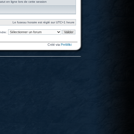
tut en ligne lors de cette session
Le fuseau horaire est réglé sur UTC+1 heure
ndre:
Créé via
PmWiki