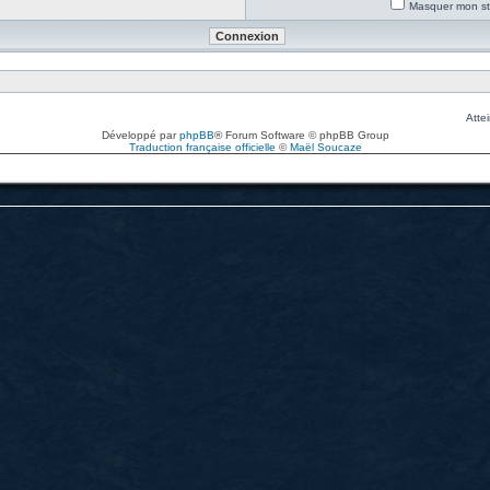
Masquer mon sta
Attei
Développé par
phpBB
® Forum Software © phpBB Group
Traduction française officielle
©
Maël Soucaze