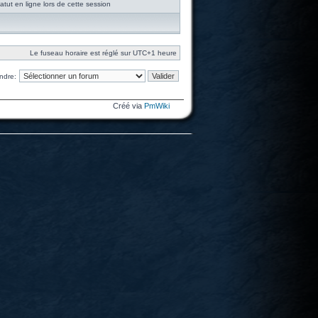
tut en ligne lors de cette session
Le fuseau horaire est réglé sur UTC+1 heure
ndre:
Créé via
PmWiki