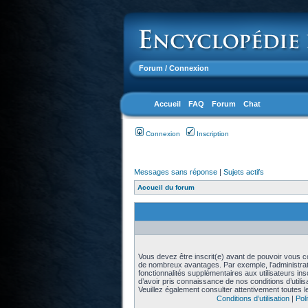
Forum
/ Connexion
Accueil
FAQ
Forum
Chat
Connexion
Inscription
Messages sans réponse
|
Sujets actifs
Accueil du forum
Vous devez être inscrit(e) avant de pouvoir vous con
de nombreux avantages. Par exemple, l’administra
fonctionnalités supplémentaires aux utilisateurs in
d’avoir pris connaissance de nos conditions d’utilisat
Veuillez également consulter attentivement toutes l
Conditions d’utilisation
|
Poli