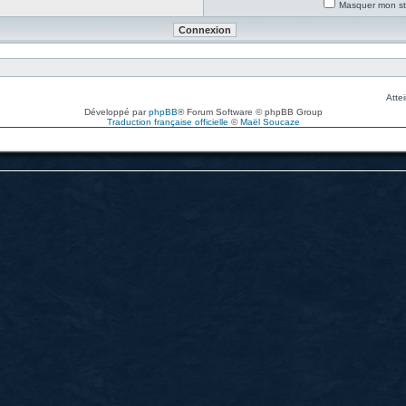
Masquer mon sta
Attei
Développé par
phpBB
® Forum Software © phpBB Group
Traduction française officielle
©
Maël Soucaze