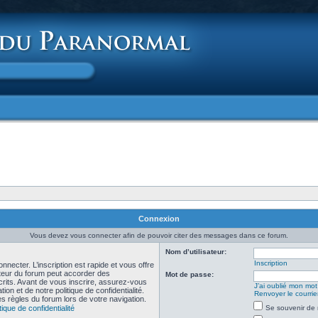
Connexion
Vous devez vous connecter afin de pouvoir citer des messages dans ce forum.
Nom d’utilisateur:
Inscription
necter. L’inscription est rapide et vous offre
teur du forum peut accorder des
Mot de passe:
scrits. Avant de vous inscrire, assurez-vous
J’ai oublié mon mo
ion et de notre politique de confidentialité.
Renvoyer le courrier
es règles du forum lors de votre navigation.
tique de confidentialité
Se souvenir de 