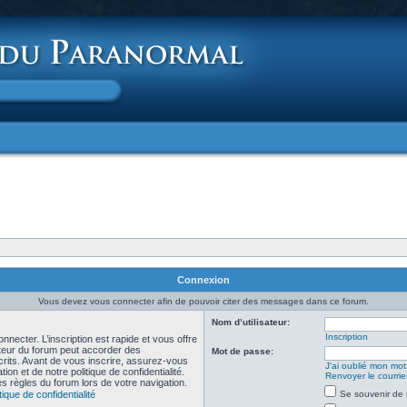
Connexion
Vous devez vous connecter afin de pouvoir citer des messages dans ce forum.
Nom d’utilisateur:
Inscription
necter. L’inscription est rapide et vous offre
teur du forum peut accorder des
Mot de passe:
scrits. Avant de vous inscrire, assurez-vous
J’ai oublié mon mo
ion et de notre politique de confidentialité.
Renvoyer le courrier
es règles du forum lors de votre navigation.
tique de confidentialité
Se souvenir de 