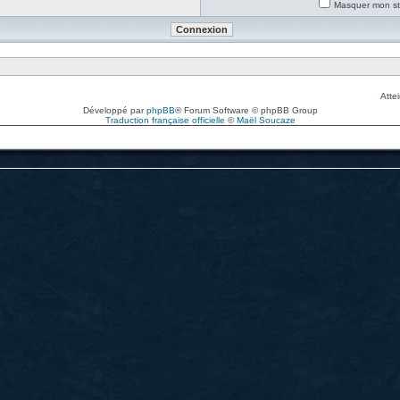
Masquer mon sta
Attei
Développé par
phpBB
® Forum Software © phpBB Group
Traduction française officielle
©
Maël Soucaze