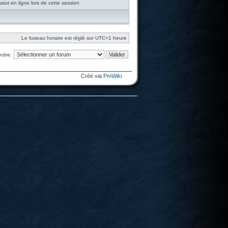
tut en ligne lors de cette session
Le fuseau horaire est réglé sur UTC+1 heure
ndre:
Créé via
PmWiki