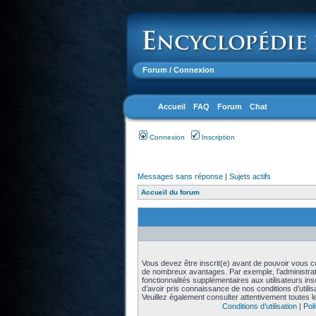
Forum
/ Connexion
Accueil
FAQ
Forum
Chat
Connexion
Inscription
Messages sans réponse
|
Sujets actifs
Accueil du forum
Vous devez être inscrit(e) avant de pouvoir vous con
de nombreux avantages. Par exemple, l’administra
fonctionnalités supplémentaires aux utilisateurs in
d’avoir pris connaissance de nos conditions d’utilisat
Veuillez également consulter attentivement toutes l
Conditions d’utilisation
|
Poli