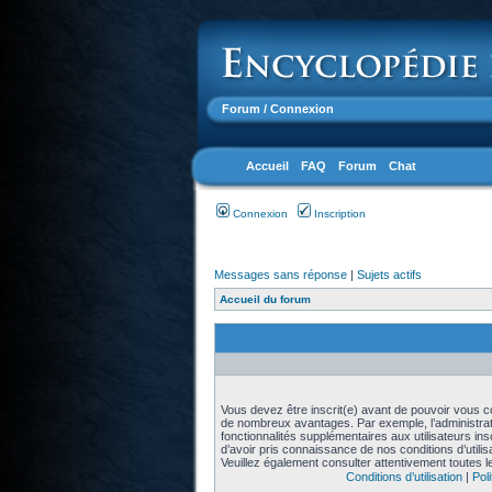
Forum
/ Connexion
Accueil
FAQ
Forum
Chat
Connexion
Inscription
Messages sans réponse
|
Sujets actifs
Accueil du forum
Vous devez être inscrit(e) avant de pouvoir vous con
de nombreux avantages. Par exemple, l’administra
fonctionnalités supplémentaires aux utilisateurs in
d’avoir pris connaissance de nos conditions d’utilisat
Veuillez également consulter attentivement toutes l
Conditions d’utilisation
|
Poli