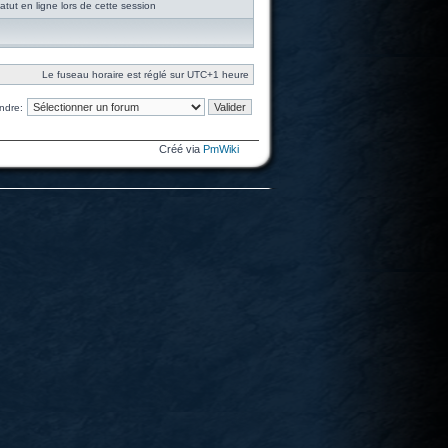
tut en ligne lors de cette session
Le fuseau horaire est réglé sur UTC+1 heure
ndre:
Créé via
PmWiki