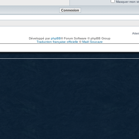
Masquer mon sta
Attei
Développé par
phpBB
® Forum Software © phpBB Group
Traduction française officielle
©
Maël Soucaze