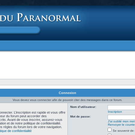
Connexion
Vous devez vous connecter afin de pouvoir citer des messages dans ce forum.
Nom d’utilisateur:
Inscription
necter. L’inscription est rapide et vous offre
teur du forum peut accorder des
Mot de passe:
scrits. Avant de vous inscrire, assurez-vous
J’ai oublié mon mo
ion et de notre politique de confidentialité.
Renvoyer le courrier
es règles du forum lors de votre navigation.
tique de confidentialité
Se souvenir de 