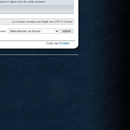
tut en ligne lors de cette session
Le fuseau horaire est réglé sur UTC+1 heure
ndre:
Créé via
PmWiki