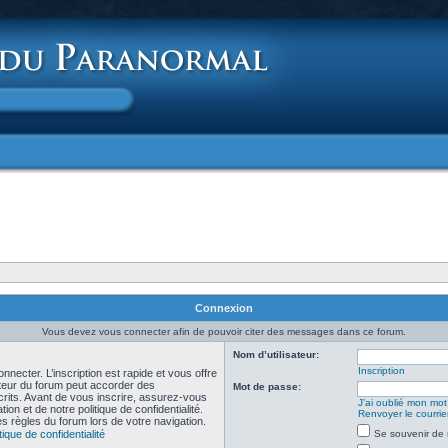
Connexion
Vous devez vous connecter afin de pouvoir citer des messages dans ce forum.
Nom d’utilisateur:
Inscription
necter. L’inscription est rapide et vous offre
teur du forum peut accorder des
Mot de passe:
scrits. Avant de vous inscrire, assurez-vous
J’ai oublié mon mo
ion et de notre politique de confidentialité.
Renvoyer le courrier
es règles du forum lors de votre navigation.
tique de confidentialité
Se souvenir de 