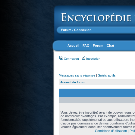
Forum
/ Connexion
Accueil
FAQ
Forum
Chat
Connexion
Inscription
Messages sans réponse
|
Sujets actifs
Accueil du forum
Vous devez être inscrit(e) avant de pouvoir vous con
de nombreux avantages. Par exemple, l’administra
fonctionnalités supplémentaires aux utilisateurs in
d’avoir pris connaissance de nos conditions d’utilisat
Veuillez également consulter attentivement toutes l
Conditions d’utilisation
|
Poli