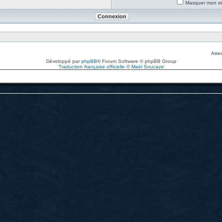
Masquer mon sta
Attei
Développé par
phpBB
® Forum Software © phpBB Group
Traduction française officielle
©
Maël Soucaze