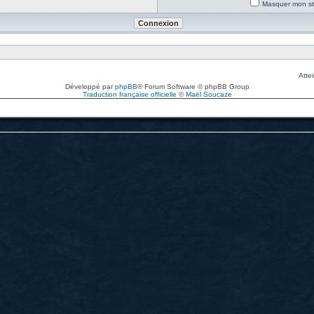
Masquer mon sta
Attei
Développé par
phpBB
® Forum Software © phpBB Group
Traduction française officielle
©
Maël Soucaze