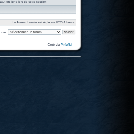
tut en ligne lors de cette session
Le fuseau horaire est réglé sur UTC+1 heure
ndre:
Créé via
PmWiki