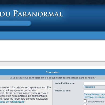
Connexion
Vous devez vous connecter afin de pouvoir citer des messages dans ce forum.
Nom d’utilisateur:
Inscription
necter. L’inscription est rapide et vous offre
teur du forum peut accorder des
Mot de passe:
scrits. Avant de vous inscrire, assurez-vous
J’ai oublié mon mo
ion et de notre politique de confidentialité.
Renvoyer le courrier
es règles du forum lors de votre navigation.
tique de confidentialité
Se souvenir de 