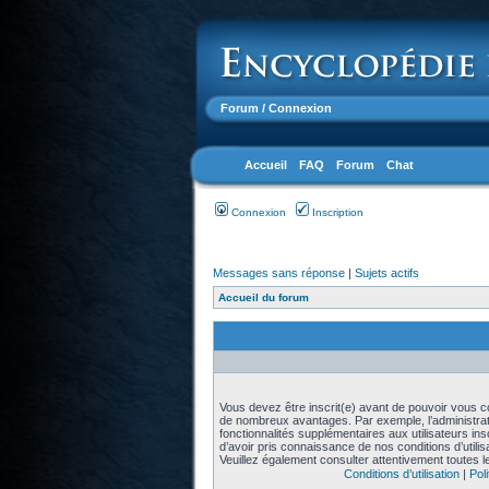
Forum
/ Connexion
Accueil
FAQ
Forum
Chat
Connexion
Inscription
Messages sans réponse
|
Sujets actifs
Accueil du forum
Vous devez être inscrit(e) avant de pouvoir vous con
de nombreux avantages. Par exemple, l’administra
fonctionnalités supplémentaires aux utilisateurs in
d’avoir pris connaissance de nos conditions d’utilisat
Veuillez également consulter attentivement toutes l
Conditions d’utilisation
|
Poli