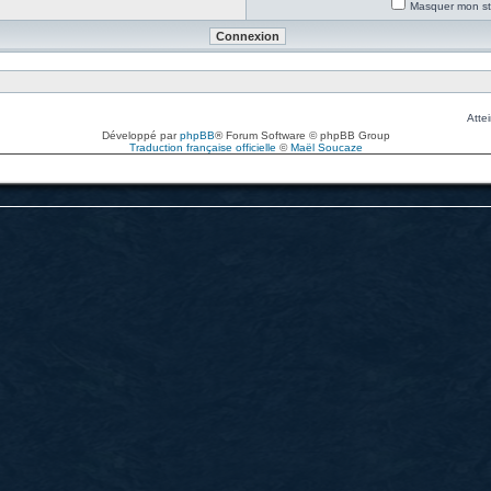
Masquer mon sta
Attei
Développé par
phpBB
® Forum Software © phpBB Group
Traduction française officielle
©
Maël Soucaze