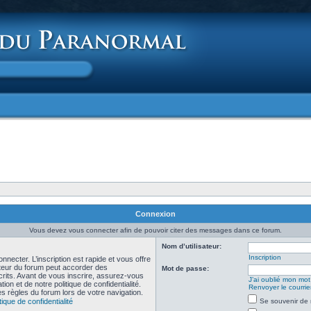
Connexion
Vous devez vous connecter afin de pouvoir citer des messages dans ce forum.
Nom d’utilisateur:
Inscription
necter. L’inscription est rapide et vous offre
teur du forum peut accorder des
Mot de passe:
scrits. Avant de vous inscrire, assurez-vous
J’ai oublié mon mo
ion et de notre politique de confidentialité.
Renvoyer le courrier
es règles du forum lors de votre navigation.
tique de confidentialité
Se souvenir de 