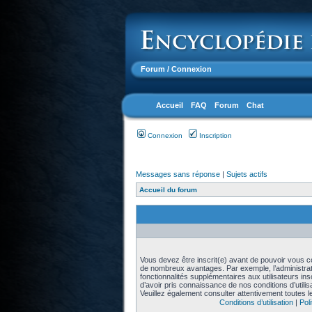
Forum
/ Connexion
Accueil
FAQ
Forum
Chat
Connexion
Inscription
Messages sans réponse
|
Sujets actifs
Accueil du forum
Vous devez être inscrit(e) avant de pouvoir vous con
de nombreux avantages. Par exemple, l’administra
fonctionnalités supplémentaires aux utilisateurs in
d’avoir pris connaissance de nos conditions d’utilisat
Veuillez également consulter attentivement toutes l
Conditions d’utilisation
|
Poli