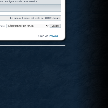
tut en ligne lors de cette session
Le fuseau horaire est réglé sur UTC+1 heure
ndre:
Créé via
PmWiki