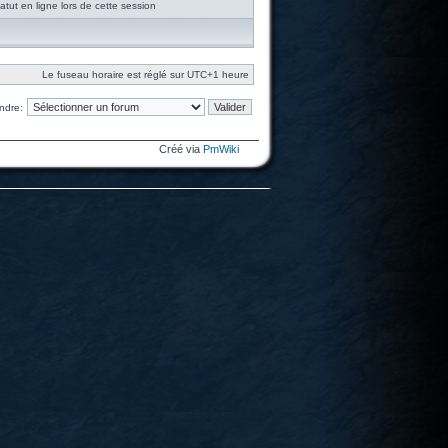
tut en ligne lors de cette session
Le fuseau horaire est réglé sur UTC+1 heure
ndre:
Créé via
PmWiki