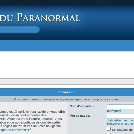
Connexion
Vous devez vous connecter afin de pouvoir répondre aux sujets de ce forum.
Nom d’utilisateur:
Inscription
necter. L’inscription est rapide et vous offre
teur du forum peut accorder des
Mot de passe:
scrits. Avant de vous inscrire, assurez-vous
J’ai oublié mon mo
ion et de notre politique de confidentialité.
Renvoyer le courrier
es règles du forum lors de votre navigation.
tique de confidentialité
Se souvenir de 