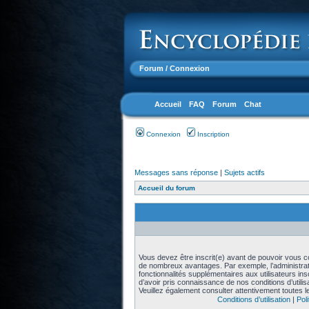
Forum
/ Connexion
Accueil
FAQ
Forum
Chat
Connexion
Inscription
Messages sans réponse
|
Sujets actifs
Accueil du forum
Vous devez être inscrit(e) avant de pouvoir vous con
de nombreux avantages. Par exemple, l’administra
fonctionnalités supplémentaires aux utilisateurs in
d’avoir pris connaissance de nos conditions d’utilisat
Veuillez également consulter attentivement toutes l
Conditions d’utilisation
|
Poli