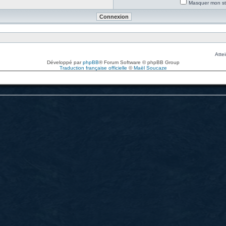
Masquer mon sta
Attei
Développé par
phpBB
® Forum Software © phpBB Group
Traduction française officielle
©
Maël Soucaze