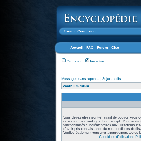
Forum
/ Connexion
Accueil
FAQ
Forum
Chat
Connexion
Inscription
Messages sans réponse
|
Sujets actifs
Accueil du forum
Vous devez être inscrit(e) avant de pouvoir vous con
de nombreux avantages. Par exemple, l’administra
fonctionnalités supplémentaires aux utilisateurs in
d’avoir pris connaissance de nos conditions d’utilisat
Veuillez également consulter attentivement toutes l
Conditions d’utilisation
|
Poli