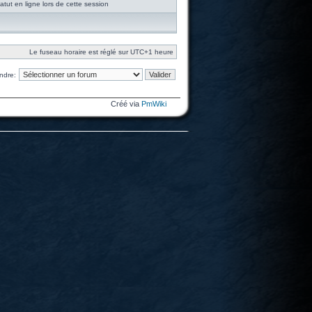
tut en ligne lors de cette session
Le fuseau horaire est réglé sur UTC+1 heure
ndre:
Créé via
PmWiki