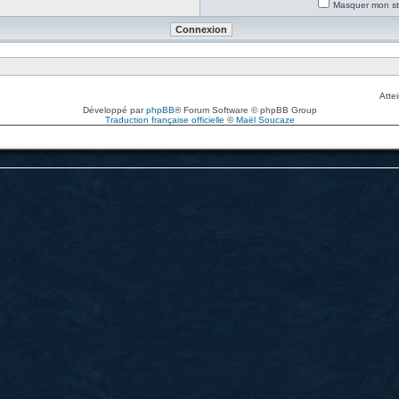
Masquer mon sta
Attei
Développé par
phpBB
® Forum Software © phpBB Group
Traduction française officielle
©
Maël Soucaze