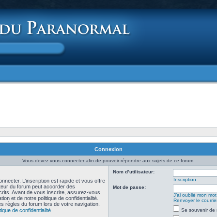
Connexion
Vous devez vous connecter afin de pouvoir répondre aux sujets de ce forum.
Nom d’utilisateur:
Inscription
necter. L’inscription est rapide et vous offre
teur du forum peut accorder des
Mot de passe:
scrits. Avant de vous inscrire, assurez-vous
J’ai oublié mon mo
ion et de notre politique de confidentialité.
Renvoyer le courrier
es règles du forum lors de votre navigation.
tique de confidentialité
Se souvenir de 